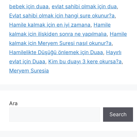
bebek için duaa
,
evlat sahibi olmak için dua
,
Evlat sahibi olmak için hangi sure okunur?a
,
Hamile kalmak için en iyi zamana
,
Hamile
kalmak için ilişkiden sonra ne yapılmalıa
,
Hamile
kalmak için Meryem Suresi nasıl okunur?a
,
Hamilelikte Düşüğü önlemek için Duaa
,
Hayırlı
evlat için Duaa
,
Kim bu duayı 3 kere okursa?a
,
Meryem Suresia
Ara
Search