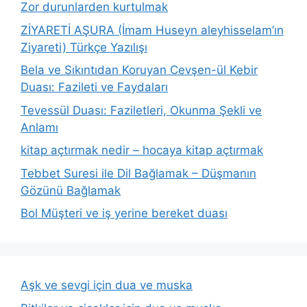
Zor durunlarden kurtulmak
ZİYARETİ AŞURA (İmam Huseyn aleyhisselam’ın
Ziyareti) Türkçe Yazılışı
Bela ve Sıkıntıdan Koruyan Cevşen-ül Kebir
Duası: Fazileti ve Faydaları
Tevessül Duası: Faziletleri, Okunma Şekli ve
Anlamı
kitap açtırmak nedir – hocaya kitap açtırmak
Tebbet Suresi ile Dil Bağlamak – Düşmanın
Gözünü Bağlamak
Bol Müşteri ve iş yerine bereket duası
Aşk ve sevgi için dua ve muska