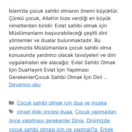
İslam‘da çocuk sahibi olmanın önemi büyüktür.
Çünkü çocuk, Allah‘ın bize verdiği en büyük
nimetlerden biridir. Evlat sahibi olmak için
Müslümanların başvurabileceği çeşitli dini
yöntemler ve dualar bulunmaktadır. Bu
yazımızda Müslümanlara çocuk sahibi olma
konusunda yardımcı olacak tavsiyeleri ve dini
uygulamaları ele alacağız. Evlat Sahibi Olmak
İçin DuaHayırlı Evlat İçin Yapılması
GerekenlerÇocuk Sahibi Olmak İçin Dinî …
Devamını oku
Çocuk sahibi olmak için dua ve muska
cinsel i̇lişki oncesi duaa
,
Çocuk yapmadan
önce yapılması gerekenler Dinia
,
Dinimizde
çocuk sahibi olması için ne yapmalı?a
,
Erkek