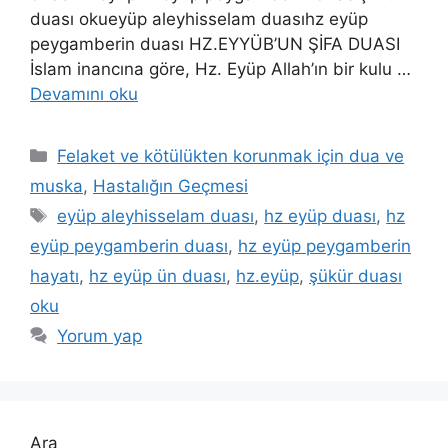
duası okueyüp aleyhisselam duasıhz eyüp
peygamberin duası HZ.EYYÜB’UN ŞİFA DUASI
İslam inancına göre, Hz. Eyüp Allah’ın bir kulu …
Devamını oku
Felaket ve kötülükten korunmak için dua ve
muska
,
Hastalığın Geçmesi
eyüp aleyhisselam duası
,
hz eyüp duası
,
hz
eyüp peygamberin duası
,
hz eyüp peygamberin
hayatı
,
hz eyüp ün duası
,
hz.eyüp
,
şükür duası
oku
Yorum yap
Ara