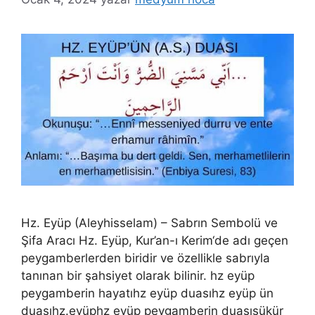
Hz. Eyüp (Aleyhisselam) – Sabrın Sembolü ve
Şifa Aracı Hz. Eyüp, Kur’an-ı Kerim‘de adı geçen
peygamberlerden biridir ve özellikle sabrıyla
tanınan bir şahsiyet olarak bilinir. hz eyüp
peygamberin hayatıhz eyüp duasıhz eyüp ün
duasıhz.eyüphz eyüp peygamberin duasışükür