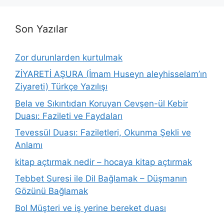
Son Yazılar
Zor durunlarden kurtulmak
ZİYARETİ AŞURA (İmam Huseyn aleyhisselam’ın
Ziyareti) Türkçe Yazılışı
Bela ve Sıkıntıdan Koruyan Cevşen-ül Kebir
Duası: Fazileti ve Faydaları
Tevessül Duası: Faziletleri, Okunma Şekli ve
Anlamı
kitap açtırmak nedir – hocaya kitap açtırmak
Tebbet Suresi ile Dil Bağlamak – Düşmanın
Gözünü Bağlamak
Bol Müşteri ve iş yerine bereket duası