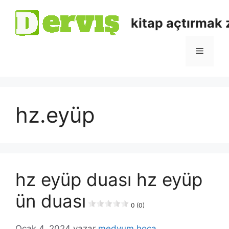
kitap açtırmak
hz.eyüp
hz eyüp duası hz eyüp
ün duası
0 (0)
Ocak 4, 2024
yazar
medyum hoca