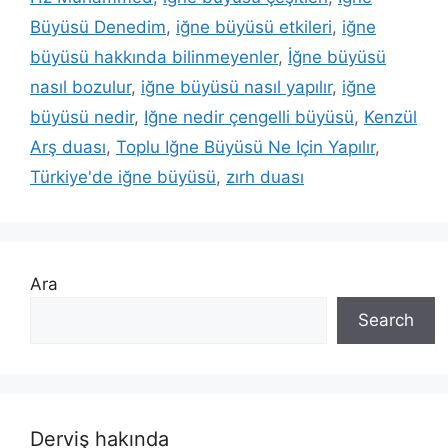
Büyüsü Denedim
,
iğne büyüsü etkileri
,
iğne
büyüsü hakkında bilinmeyenler
,
İğne büyüsü
nasıl bozulur
,
iğne büyüsü nasıl yapılır
,
iğne
büyüsü nedir
,
Iğne nedir çengelli büyüsü
,
Kenzül
Arş duası
,
Toplu Iğne Büyüsü Ne Için Yapılır
,
Türkiye'de iğne büyüsü
,
zırh duası
Ara
Search
Derviş hakında