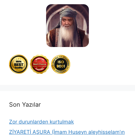
Son Yazılar
Zor durunlarden kurtulmak
ZİYARETİ AŞURA (İmam Huseyn aleyhisselam’ın