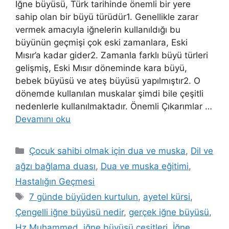
İğne büyüsü, Türk tarihinde önemli bir yere
sahip olan bir büyü türüdür1. Genellikle zarar
vermek amacıyla iğnelerin kullanıldığı bu
büyünün geçmişi çok eski zamanlara, Eski
Mısır’a kadar gider2. Zamanla farklı büyü türleri
gelişmiş, Eski Mısır döneminde kara büyü,
bebek büyüsü ve ateş büyüsü yapılmıştır2. O
dönemde kullanılan muskalar şimdi bile çeşitli
nedenlerle kullanılmaktadır. Önemli Çıkarımlar …
Devamını oku
Çocuk sahibi olmak için dua ve muska
,
Dil ve
ağzı bağlama duası
,
Dua ve muska eğitimi
,
Hastalığın Geçmesi
7 günde büyüden kurtulun
,
ayetel kürsi
,
Çengelli iğne büyüsü nedir
,
gerçek iğne büyüsü
,
Hz Muhammed
,
iğne büyüsü çeşitleri
,
İğne