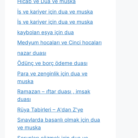
Hicab ve Dua ve muska
İş ve kariyer için dua ve muska
İş ve kariyer için dua ve muska
kaybolan eşya için dua
Medyum hocaları ve Cinci hocaları
nazar duası
Ödünç ve borç ödeme duası
Para ve zenginlik için dua ve
muska
Ramazan – ıftar duası , imsak
duası
Rüya Tabirleri – A'dan Z'ye
Sınavlarda başarılı olmak için dua
ve muska
Sorunları çözmek için dua ve