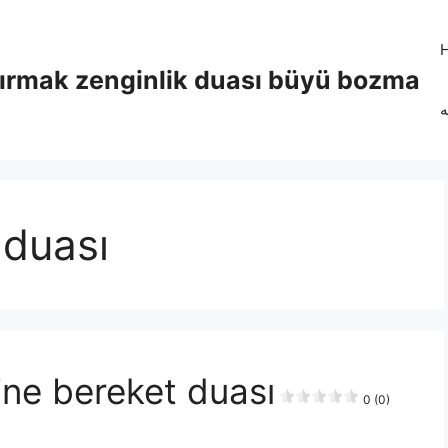
tırmak zenginlik duası büyü bozma
ه
 duası
rine bereket duası
0 (0)