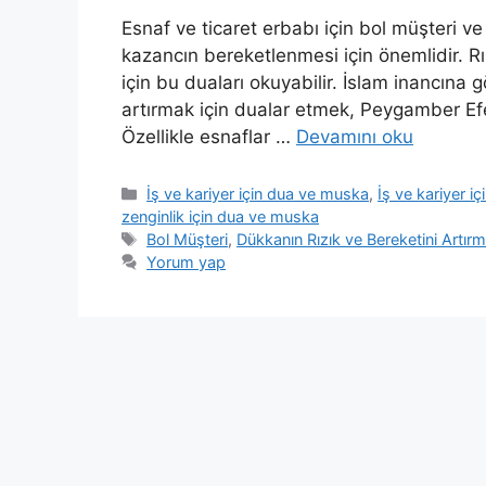
Esnaf ve ticaret erbabı için bol müşteri v
kazancın bereketlenmesi için önemlidir. R
için bu duaları okuyabilir. İslam inancına 
artırmak için dualar etmek, Peygamber Efen
Özellikle esnaflar …
Devamını oku
İş ve kariyer için dua ve muska
,
İş ve kariyer i
zenginlik için dua ve muska
Bol Müşteri
,
Dükkanın Rızık ve Bereketini Artır
Yorum yap