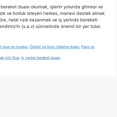
e bereket duası okumak, işlerin yolunda gitmesi ve
ızık ve bolluk isteyen herkes, manevi destek almak
göre, helal rızık kazanmak ve iş yerinde bereketi
dimiz’in (s.a.v) sünnetinde önemli bir yer tutar.
çin dua ve muska
,
Ödünç ve borç ödeme duası
,
Para ve
mak İçin Dua
,
iş yerine bereket duası