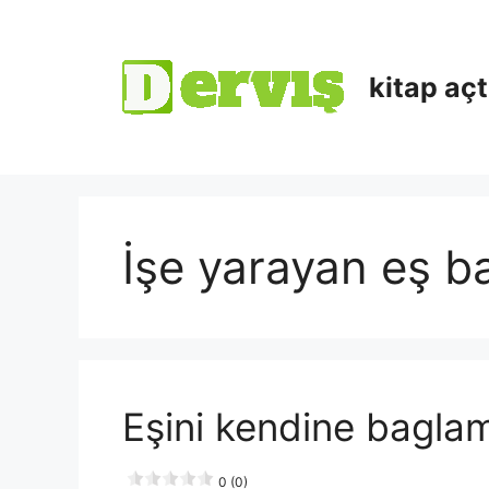
kitap aç
İşe yarayan eş b
Eşini kendine baglam
0 (0)