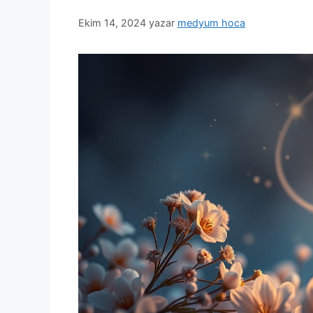
Ekim 14, 2024
yazar
medyum hoca