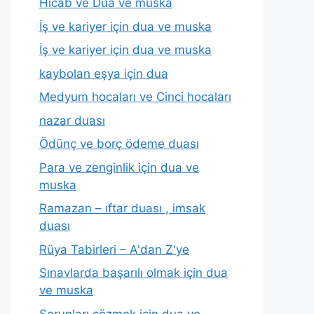
Hicab ve Dua ve muska
İş ve kariyer için dua ve muska
İş ve kariyer için dua ve muska
kaybolan eşya için dua
Medyum hocaları ve Cinci hocaları
nazar duası
Ödünç ve borç ödeme duası
Para ve zenginlik için dua ve
muska
Ramazan – ıftar duası , imsak
duası
Rüya Tabirleri – A'dan Z'ye
Sınavlarda başarılı olmak için dua
ve muska
Sorunları çözmek için dua ve