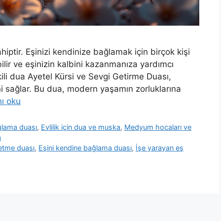
ptir. Eşinizi kendinize bağlamak için birçok kişi
rebilir ve eşinizin kalbini kazanmanıza yardımcı
kili dua Ayetel Kürsi ve Sevgi Getirme Duası,
ni sağlar. Bu dua, modern yaşamın zorluklarına
ı oku
ağlama duası
,
Evlilik için dua ve muska
,
Medyum hocaları ve
a
 etme duası
,
Eşini kendine bağlama duası
,
İşe yarayan eş