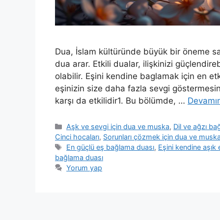
Dua, İslam kültüründe büyük bir öneme sahi
dua arar. Etkili dualar, ilişkinizi güçlendi
olabilir. Eşini kendine baglamak için en et
eşinizin size daha fazla sevgi göstermesi
karşı da etkilidir1. Bu bölümde, …
Devamın
Aşk ve sevgi için dua ve muska
,
Dil ve ağzı b
Cinci hocaları
,
Sorunları çözmek için dua ve musk
En güçlü eş bağlama duası
,
Eşini kendine aşık
bağlama duası
Yorum yap