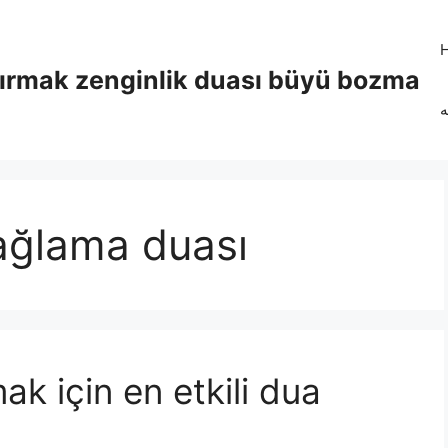
tırmak zenginlik duası büyü bozma
ه
ağlama duası
ak için en etkili dua