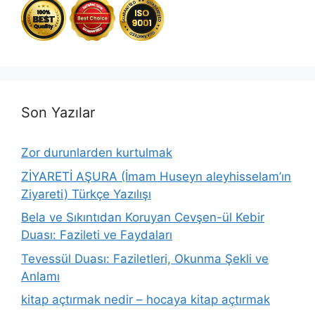
Son Yazılar
Zor durunlarden kurtulmak
ZİYARETİ AŞURA (İmam Huseyn aleyhisselam’ın
Ziyareti) Türkçe Yazılışı
Bela ve Sıkıntıdan Koruyan Cevşen-ül Kebir
Duası: Fazileti ve Faydaları
Tevessül Duası: Faziletleri, Okunma Şekli ve
Anlamı
kitap açtırmak nedir – hocaya kitap açtırmak