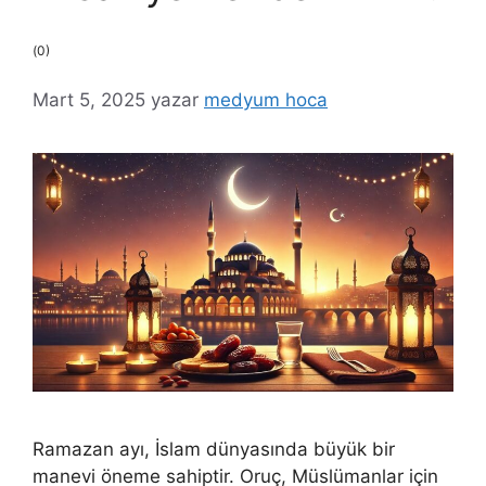
(0)
Mart 5, 2025
yazar
medyum hoca
Ramazan ayı, İslam dünyasında büyük bir
manevi öneme sahiptir. Oruç, Müslümanlar için