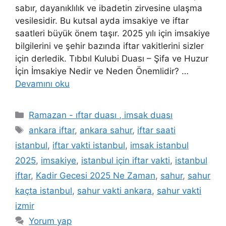
sabır, dayanıklılık ve ibadetin zirvesine ulaşma
vesilesidir. Bu kutsal ayda imsakiye ve iftar
saatleri büyük önem taşır. 2025 yılı için imsakiye
bilgilerini ve şehir bazında iftar vakitlerini sizler
için derledik. Tıbbıl Kulubi Duası – Şifa ve Huzur
İçin İmsakiye Nedir ve Neden Önemlidir? …
Devamını oku
Ramazan - ıftar duası , imsak duası
ankara iftar
,
ankara sahur
,
iftar saati
istanbul
,
iftar vakti istanbul
,
imsak istanbul
2025
,
imsakiye
,
istanbul için iftar vakti
,
istanbul
iftar
,
Kadir Gecesi 2025 Ne Zaman
,
sahur
,
sahur
kaçta istanbul
,
sahur vakti ankara
,
sahur vakti
izmir
Yorum yap