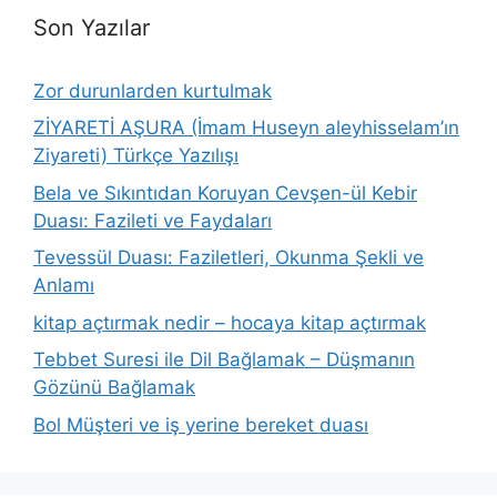
Son Yazılar
Zor durunlarden kurtulmak
ZİYARETİ AŞURA (İmam Huseyn aleyhisselam’ın
Ziyareti) Türkçe Yazılışı
Bela ve Sıkıntıdan Koruyan Cevşen-ül Kebir
Duası: Fazileti ve Faydaları
Tevessül Duası: Faziletleri, Okunma Şekli ve
Anlamı
kitap açtırmak nedir – hocaya kitap açtırmak
Tebbet Suresi ile Dil Bağlamak – Düşmanın
Gözünü Bağlamak
Bol Müşteri ve iş yerine bereket duası