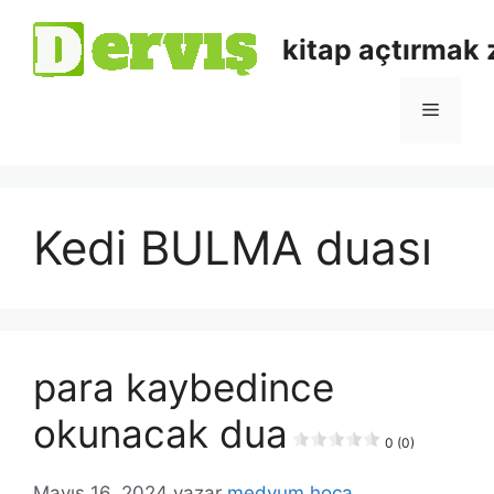
kitap açtırmak
Kedi BULMA duası
para kaybedince
okunacak dua
0 (0)
Mayıs 16, 2024
yazar
medyum hoca