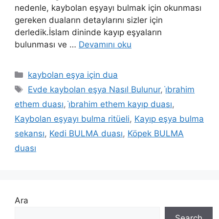
nedenle, kaybolan eşyayı bulmak için okunması
gereken duaların detaylarını sizler için
derledik.İslam dininde kayıp eşyaların
bulunması ve …
Devamını oku
kaybolan eşya için dua
Evde kaybolan eşya Nasıl Bulunur
,
i̇brahim
ethem duası
,
i̇brahim ethem kayıp duası
,
Kaybolan eşyayı bulma ritüeli
,
Kayıp eşya bulma
sekansı
,
Kedi BULMA duası
,
Köpek BULMA
duası
Ara
Search