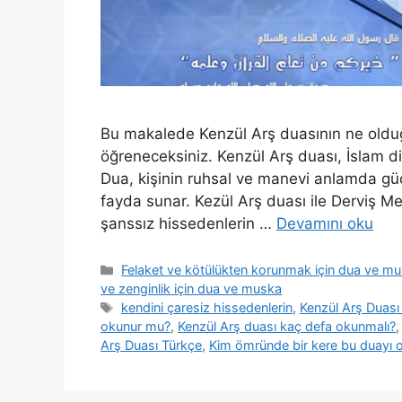
Bu makalede Kenzül Arş duasının ne olduğ
öğreneceksiniz. Kenzül Arş duası, İslam din
Dua, kişinin ruhsal ve manevi anlamda güç
fayda sunar. Kezül Arş duası ile Derviş Me
şanssız hissedenlerin …
Devamını oku
Felaket ve kötülükten korunmak için dua ve m
ve zenginlik için dua ve muska
kendini çaresiz hissedenlerin
,
Kenzül Arş Duası
okunur mu?
,
Kenzül Arş duası kaç defa okunmalı?
Arş Duası Türkçe
,
Kim ömründe bir kere bu duayı 