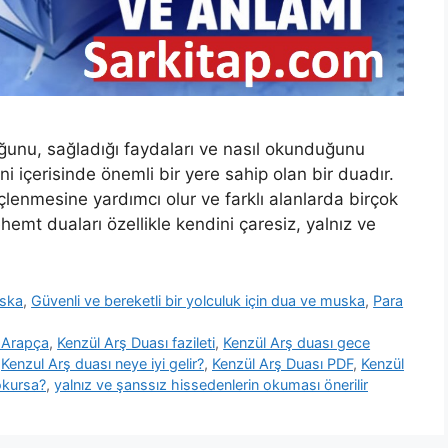
unu, sağladığı faydaları ve nasıl okunduğunu
i içerisinde önemli bir yere sahip olan bir duadır.
lenmesine yardımcı olur ve farklı alanlarda birçok
hemt duaları özellikle kendini çaresiz, yalnız ve
uska
,
Güvenli ve bereketli bir yolculuk için dua ve muska
,
Para
 Arapça
,
Kenzül Arş Duası fazileti
,
Kenzül Arş duası gece
,
Kenzul Arş duası neye iyi gelir?
,
Kenzül Arş Duası PDF
,
Kenzül
okursa?
,
yalnız ve şanssız hissedenlerin okuması önerilir