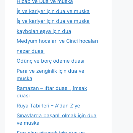
Hicab ve Dua ve muska
İş ve kariyer için dua ve muska
İş ve kariyer için dua ve muska
kaybolan eşya için dua
Medyum hocaları ve Cinci hocaları
nazar duası
Ödünç ve borç ödeme duası
Para ve zenginlik için dua ve
muska
Ramazan – ıftar duası , imsak
duası
Rüya Tabirleri – A'dan Z'ye
Sınavlarda başarılı olmak için dua
ve muska
Sorunları çözmek için dua ve