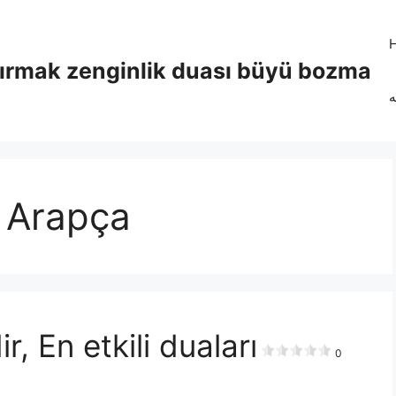
tırmak zenginlik duası büyü bozma
ه
ı Arapça
r, En etkili duaları
0