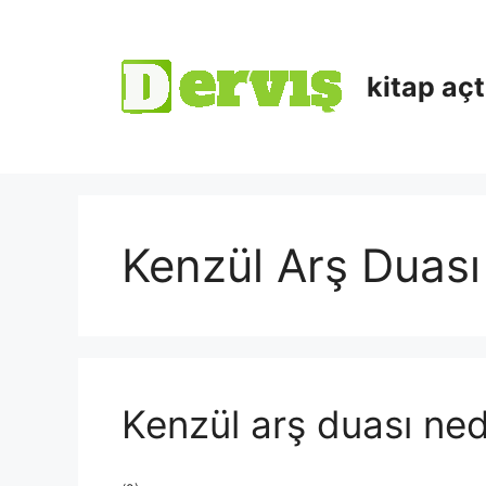
kitap aç
Kenzül Arş Duas
Kenzül arş duası nedi