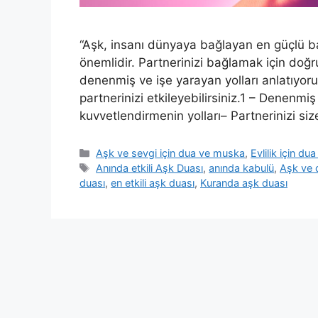
“Aşk, insanı dünyaya bağlayan en güçlü ba
önemlidir. Partnerinizi bağlamak için doğr
denenmiş ve işe yarayan yolları anlatıyoruz.
partnerinizi etkileyebilirsiniz.1 – Denenmiş
kuvvetlendirmenin yolları– Partnerinizi s
Aşk ve sevgi için dua ve muska
,
Evlilik için d
Anında etkili Aşk Duası
,
anında kabulü
,
Aşk ve d
duası
,
en etkili aşk duası
,
Kuranda aşk duası