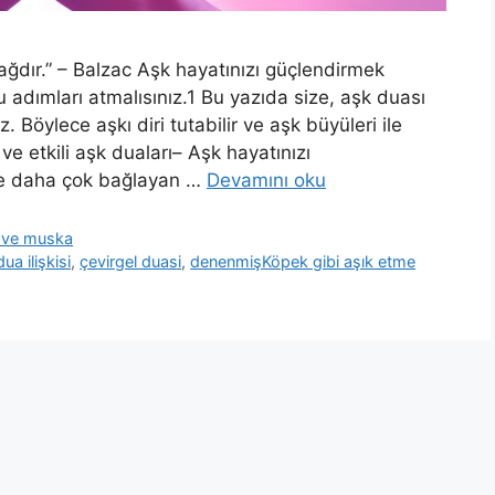
ğdır.” – Balzac Aşk hayatınızı güçlendirmek
u adımları atmalısınız.1 Bu yazıda size, aşk duası
 Böylece aşkı diri tutabilir ve aşk büyüleri ile
 ve etkili aşk duaları– Aşk hayatınızı
ize daha çok bağlayan …
Devamını oku
ua ve muska
ua ilişkisi
,
çevirgel duasi
,
denenmişKöpek gibi aşık etme