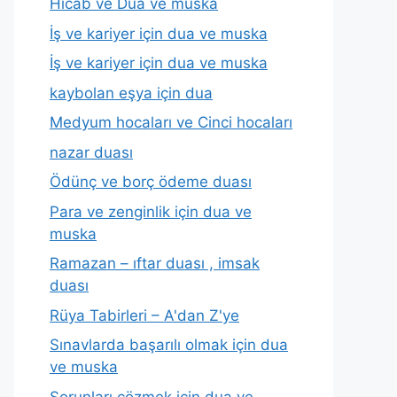
Hicab ve Dua ve muska
İş ve kariyer için dua ve muska
İş ve kariyer için dua ve muska
kaybolan eşya için dua
Medyum hocaları ve Cinci hocaları
nazar duası
Ödünç ve borç ödeme duası
Para ve zenginlik için dua ve
muska
Ramazan – ıftar duası , imsak
duası
Rüya Tabirleri – A'dan Z'ye
Sınavlarda başarılı olmak için dua
ve muska
Sorunları çözmek için dua ve