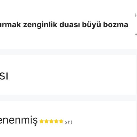
tırmak zenginlik duası büyü bozma
ه
sı
denenmiş
5 (1)