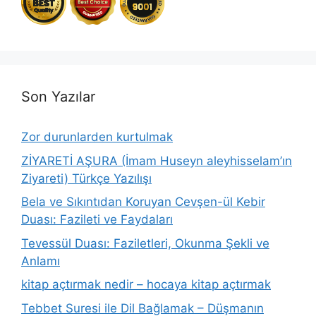
Son Yazılar
Zor durunlarden kurtulmak
ZİYARETİ AŞURA (İmam Huseyn aleyhisselam’ın
Ziyareti) Türkçe Yazılışı
Bela ve Sıkıntıdan Koruyan Cevşen-ül Kebir
Duası: Fazileti ve Faydaları
Tevessül Duası: Faziletleri, Okunma Şekli ve
Anlamı
kitap açtırmak nedir – hocaya kitap açtırmak
Tebbet Suresi ile Dil Bağlamak – Düşmanın