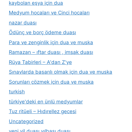
kaybolan eşya için dua
Medyum hocaları ve Cinci hocaları
nazar duası
Ödünç ve borç ödeme duası
Para ve zenginlik için dua ve muska
Ramazan – ıftar duası , imsak duası
Rüya Tabirleri – A'dan Z'ye
Sınavlarda başarılı olmak için dua ve muska
Sorunları çözmek için dua ve muska
turkish
türkiye'deki en ünlü medyumlar
Tuz ritüeli – Hıdırellez gecesi
Uncategorized
yeni yil duası yılbaşı duası