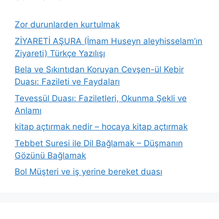
Zor durunlarden kurtulmak
ZİYARETİ AŞURA (İmam Huseyn aleyhisselam’ın
Ziyareti) Türkçe Yazılışı
Bela ve Sıkıntıdan Koruyan Cevşen-ül Kebir
Duası: Fazileti ve Faydaları
Tevessül Duası: Faziletleri, Okunma Şekli ve
Anlamı
kitap açtırmak nedir – hocaya kitap açtırmak
Tebbet Suresi ile Dil Bağlamak – Düşmanın
Gözünü Bağlamak
Bol Müşteri ve iş yerine bereket duası