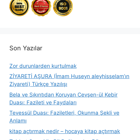
Son Yazılar
Zor durunlarden kurtulmak
ZİYARETİ AŞURA (İmam Huseyn aleyhisselam’ın
Ziyareti) Türkçe Yazılışı
Bela ve Sıkıntıdan Koruyan Cevşen-ül Kebir
Duası: Fazileti ve Faydaları
Tevessül Duası: Faziletleri, Okunma Şekli ve
Anlamı
kitap açtırmak nedir – hocaya kitap açtırmak