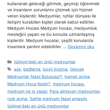
kullanarak geleceği görmek, geçmişi öğrenmek
ve insanların sorunlarını çözmek için hizmet
veren kişilerdir. Medyumlar, ruhlar dünyası ile
iletişim kurabilen kişiler olarak kabul edilirler.
Medyum Hocası Medyum hocası, medyumluk
mesleğini yapan ve bu konuda uzmanlaşmış
kişilerdir. Medyum hocalar, çeşitli konularda
insanlara yardım edebilirler. …
Devamını oku
türkiye'deki en ünlü medyumlar
aşk
,
bağlama
,
büyü bozma
,
Gerçek
Medyumlar Nasıl Buluşulur?
,
kısmet açma
,
Medyum Hoca Nedir?
,
medyum hocası
,
medyum ne iş yapar
,
Para almayan medyumlar
,
rızık açma
,
Sahte medyum Nasıl anlaşılır
,
türkiye'deki en ünlü medyumlar