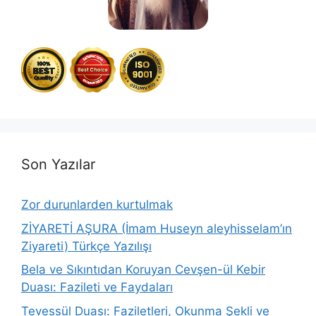
Son Yazılar
Zor durunlarden kurtulmak
ZİYARETİ AŞURA (İmam Huseyn aleyhisselam’ın
Ziyareti) Türkçe Yazılışı
Bela ve Sıkıntıdan Koruyan Cevşen-ül Kebir
Duası: Fazileti ve Faydaları
Tevessül Duası: Faziletleri, Okunma Şekli ve