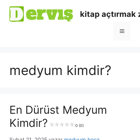
kitap açtırmak
medyum kimdir?
En Dürüst Medyum
Kimdir?
0 (0)
Şubat 21, 2025
yazar
medyum hoca