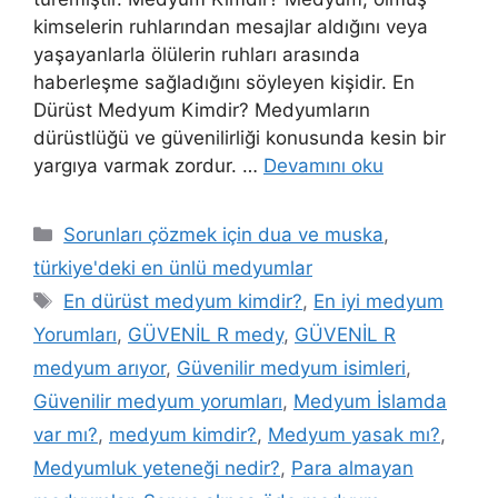
kimselerin ruhlarından mesajlar aldığını veya
yaşayanlarla ölülerin ruhları arasında
haberleşme sağladığını söyleyen kişidir. En
Dürüst Medyum Kimdir? Medyumların
dürüstlüğü ve güvenilirliği konusunda kesin bir
yargıya varmak zordur. …
Devamını oku
Sorunları çözmek için dua ve muska
,
türkiye'deki en ünlü medyumlar
En dürüst medyum kimdir?
,
En iyi medyum
Yorumları
,
GÜVENİL R medy
,
GÜVENİL R
medyum arıyor
,
Güvenilir medyum isimleri
,
Güvenilir medyum yorumları
,
Medyum İslamda
var mı?
,
medyum kimdir?
,
Medyum yasak mı?
,
Medyumluk yeteneği nedir?
,
Para almayan