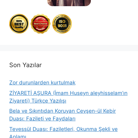
Son Yazılar
Zor durunlarden kurtulmak
ZİYARETİ AŞURA (İmam Huseyn aleyhisselam’ın
Ziyareti) Türkçe Yazılışı
Bela ve Sıkıntıdan Koruyan Cevşen-ül Kebir
Duası: Fazileti ve Faydaları
Tevessül Duası: Faziletleri, Okunma Şekli ve
Anlamı