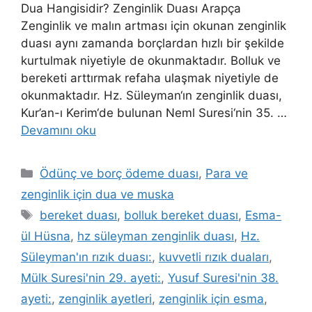
Dua Hangisidir? Zenginlik Duası Arapça
Zenginlik ve malın artması için okunan zenginlik
duası aynı zamanda borçlardan hızlı bir şekilde
kurtulmak niyetiyle de okunmaktadır. Bolluk ve
bereketi arttırmak refaha ulaşmak niyetiyle de
okunmaktadır. Hz. Süleyman‘ın zenginlik duası,
Kur’an-ı Kerim‘de bulunan Neml Suresi‘nin 35. …
Devamını oku
Ödünç ve borç ödeme duası
,
Para ve
zenginlik için dua ve muska
bereket duası
,
bolluk bereket duası
,
Esma-
ül Hüsna
,
hz süleyman zenginlik duası
,
Hz.
Süleyman'ın rızık duası:
,
kuvvetli rızık duaları
,
Mülk Suresi'nin 29. ayeti:
,
Yusuf Suresi'nin 38.
ayeti:
,
zenginlik ayetleri
,
zenginlik için esma
,