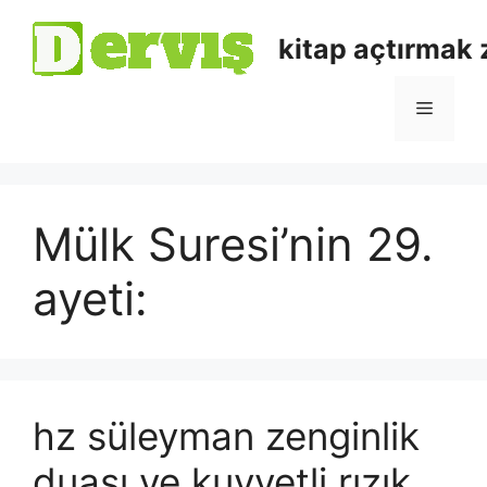
kitap açtırmak
Mülk Suresi’nin 29.
ayeti:
hz süleyman zenginlik
duası ve kuvvetli rızık