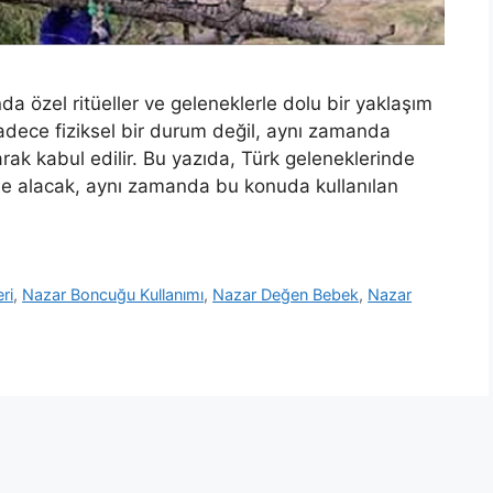
a özel ritüeller ve geleneklerle dolu bir yaklaşım
sadece fiziksel bir durum değil, aynı zamanda
arak kabul edilir. Bu yazıda, Türk geleneklerinde
i ele alacak, aynı zamanda bu konuda kullanılan
ri
,
Nazar Boncuğu Kullanımı
,
Nazar Değen Bebek
,
Nazar