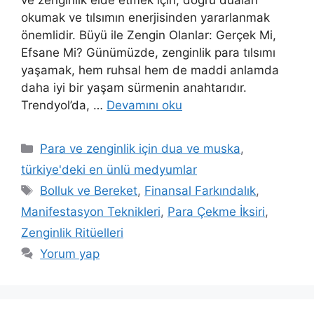
ve zenginlik elde etmek için, doğru duaları
okumak ve tılsımın enerjisinden yararlanmak
önemlidir. Büyü ile Zengin Olanlar: Gerçek Mi,
Efsane Mi? Günümüzde, zenginlik para tılsımı
yaşamak, hem ruhsal hem de maddi anlamda
daha iyi bir yaşam sürmenin anahtarıdır.
Trendyol’da, …
Devamını oku
Para ve zenginlik için dua ve muska
,
türkiye'deki en ünlü medyumlar
Bolluk ve Bereket
,
Finansal Farkındalık
,
Manifestasyon Teknikleri
,
Para Çekme İksiri
,
Zenginlik Ritüelleri
Yorum yap