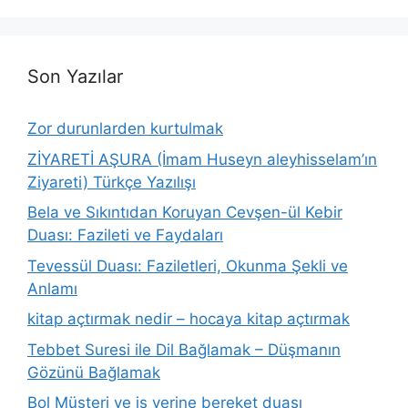
Son Yazılar
Zor durunlarden kurtulmak
ZİYARETİ AŞURA (İmam Huseyn aleyhisselam’ın
Ziyareti) Türkçe Yazılışı
Bela ve Sıkıntıdan Koruyan Cevşen-ül Kebir
Duası: Fazileti ve Faydaları
Tevessül Duası: Faziletleri, Okunma Şekli ve
Anlamı
kitap açtırmak nedir – hocaya kitap açtırmak
Tebbet Suresi ile Dil Bağlamak – Düşmanın
Gözünü Bağlamak
Bol Müşteri ve iş yerine bereket duası