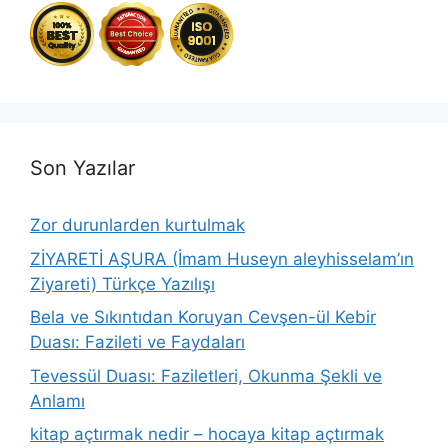
Son Yazılar
Zor durunlarden kurtulmak
ZİYARETİ AŞURA (İmam Huseyn aleyhisselam’ın
Ziyareti) Türkçe Yazılışı
Bela ve Sıkıntıdan Koruyan Cevşen-ül Kebir
Duası: Fazileti ve Faydaları
Tevessül Duası: Faziletleri, Okunma Şekli ve
Anlamı
kitap açtırmak nedir – hocaya kitap açtırmak