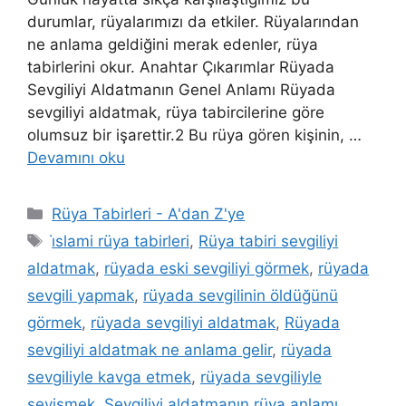
durumlar, rüyalarımızı da etkiler. Rüyalarından
ne anlama geldiğini merak edenler, rüya
tabirlerini okur. Anahtar Çıkarımlar Rüyada
Sevgiliyi Aldatmanın Genel Anlamı Rüyada
sevgiliyi aldatmak, rüya tabircilerine göre
olumsuz bir işarettir.2 Bu rüya gören kişinin, …
Devamını oku
Rüya Tabirleri - A'dan Z'ye
i̇slami rüya tabirleri
,
Rüya tabiri sevgiliyi
aldatmak
,
rüyada eski sevgiliyi görmek
,
rüyada
sevgili yapmak
,
rüyada sevgilinin öldüğünü
görmek
,
rüyada sevgiliyi aldatmak
,
Rüyada
sevgiliyi aldatmak ne anlama gelir
,
rüyada
sevgiliyle kavga etmek
,
rüyada sevgiliyle
sevişmek
,
Sevgiliyi aldatmanın rüya anlamı