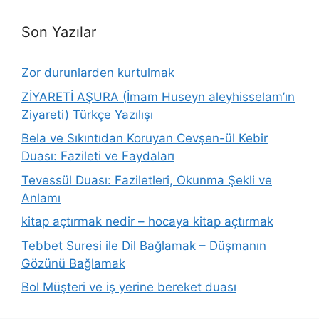
Son Yazılar
Zor durunlarden kurtulmak
ZİYARETİ AŞURA (İmam Huseyn aleyhisselam’ın
Ziyareti) Türkçe Yazılışı
Bela ve Sıkıntıdan Koruyan Cevşen-ül Kebir
Duası: Fazileti ve Faydaları
Tevessül Duası: Faziletleri, Okunma Şekli ve
Anlamı
kitap açtırmak nedir – hocaya kitap açtırmak
Tebbet Suresi ile Dil Bağlamak – Düşmanın
Gözünü Bağlamak
Bol Müşteri ve iş yerine bereket duası