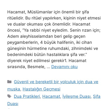
Hacamat, Müslümanlar için önemli bir şifa
ritüelidir. Bu ritüel yapılırken, kişinin niyet etmesi
ve dualar okuması çok önemlidir. Hacamat
öncesi, “Ya rabbi niyet eyledim. Senin rızan için;
Adem aleyhisselamdan beri gelip geçen
peygamberlerin, 4 büyük halifenin, iki cihan
güneşinin hürmetine ruhumdaki, zihnimdeki ve
bedenimdeki bütün hastalıklara şifa ver.”
diyerek niyet edilmesi gerekir1. Hacamat
sırasında, Besmele, …
Devamını oku
Güvenli ve bereketli bir yolculuk için dua ve
muska
,
Hastalığın Geçmesi
Dua Pratikleri
,
Hacamat
,
İyileşme Duası
,
Şifa
Duası