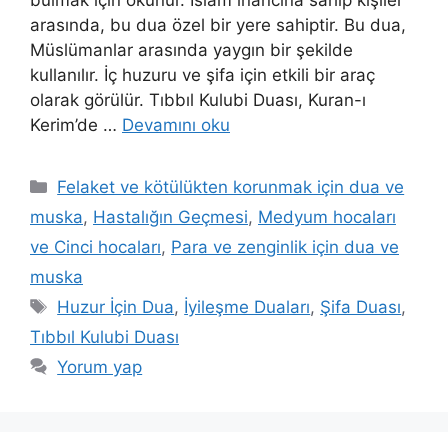
bulmak için okunur. İslam inancına sahip kişiler
arasında, bu dua özel bir yere sahiptir. Bu dua,
Müslümanlar arasında yaygın bir şekilde
kullanılır. İç huzuru ve şifa için etkili bir araç
olarak görülür. Tıbbıl Kulubi Duası, Kuran-ı
Kerim’de …
Devamını oku
Felaket ve kötülükten korunmak için dua ve
muska
,
Hastalığın Geçmesi
,
Medyum hocaları
ve Cinci hocaları
,
Para ve zenginlik için dua ve
muska
Huzur İçin Dua
,
İyileşme Duaları
,
Şifa Duası
,
Tıbbıl Kulubi Duası
Yorum yap