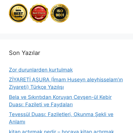
Son Yazılar
Zor durunlarden kurtulmak
ZİYARETİ AŞURA (İmam Huseyn aleyhisselam’ın
Ziyareti) Türkçe Yazılışı
Bela ve Sıkıntıdan Koruyan Cevşen-ül Kebir
Duası: Fazileti ve Faydaları
Tevessül Duası: Faziletleri, Okunma Şekli ve
Anlamı
kitap açtırmak nedir – hocaya kitap açtırmak