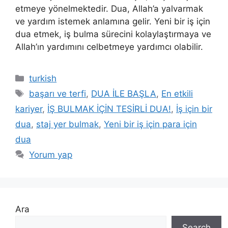
etmeye yönelmektedir. Dua, Allah’a yalvarmak
ve yardım istemek anlamına gelir. Yeni bir iş için
dua etmek, iş bulma sürecini kolaylaştırmaya ve
Allah’ın yardımını celbetmeye yardımcı olabilir.
turkish
başarı ve terfi
,
DUA İLE BAŞLA
,
En etkili
kariyer
,
İŞ BULMAK İÇİN TESİRLİ DUA!
,
İş için bir
dua
,
staj yer bulmak
,
Yeni bir iş için para için
dua
Yorum yap
Ara
Search