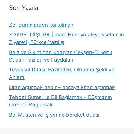
Son Yazılar
Zor durunlarden kurtulmak
ZİYARETİ AŞURA (İmam Huseyn aleyhisselam’ın
Ziyareti) Türkçe Yazılışı
Bela ve Sıkıntıdan Koruyan Cevşen-ül Kebir
Duası: Fazileti ve Faydaları
Tevessül Duası: Faziletleri, Okunma Şekli ve
Anlamı
kitap açtırmak nedir – hocaya kitap açtırmak
Tebbet Suresi ile Dil Bağlamak – Düşmanın
Gözünü Bağlamak
Bol Müşteri ve iş yerine bereket duası