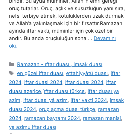
biridir. Bu ayda müminler, Allah’ın emri gereği
oruç tutarlar. Oruç, açlık ve susuzluğun yanı sıra,
nefsi terbiye etmek, kötülüklerden uzak durmak
ve Allah’a yakınlaşmak için bir fırsattır.Ramazan
ayında iftar vakti, müminler için çok özel bir
andır. Bu anda oruçluluğun sona …
Devamını
oku
Ramazan - ıftar duası , imsak duası
en güzel iftar duası
,
ettahiyyâtü duası
,
iftar
2024
,
iftar duasi 2024
,
iftar duası 2024
,
iftar
duası azerice
,
i̇ftar duası türkçe
,
iftar duası ya
azîm
,
iftar duası yâ azîm
,
iftar vaxti 2024
,
imsak
duası 2024
,
oruç açma duası türkçe
,
ramazan
2024
,
ramazan bayramı 2024
,
ramazan manisi
,
ya azimu iftar duası