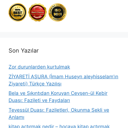
Son Yazılar
Zor durunlarden kurtulmak
ZİYARETİ AŞURA (İmam Huseyn aleyhisselam’ın
Ziyareti) Türkçe Yazılışı
Bela ve Sıkıntıdan Koruyan Cevşen-ül Kebir
Duası: Fazileti ve Faydaları
Tevessül Duası: Faziletleri, Okunma Şekli ve
Anlamı
kitap açtırmak nedir – hocaya kitap açtırmak