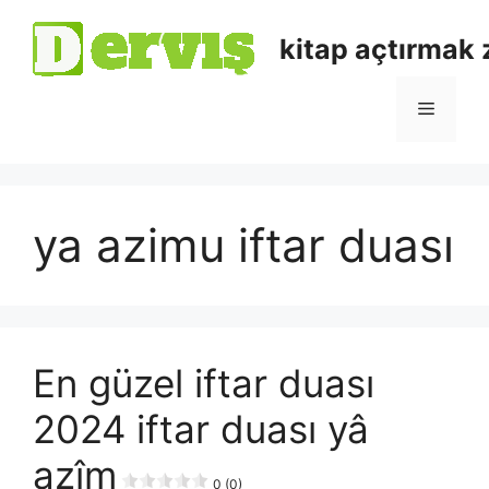
kitap açtırmak
ya azimu iftar duası
En güzel iftar duası
2024 iftar duası yâ
azîm
0 (0)