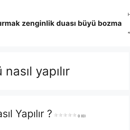
tırmak zenginlik duası büyü bozma
ه
nasıl yapılır
ıl Yapılır ?
0 (0)