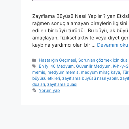
Zayıflama Büyüsü Nasıl Yapılır ? yan Etki
rağmen sonuç alamayan bireylerin ilgisini 
edilen bir büyü türüdür. Bu büyü, ak büyü 
amaçlayan, fiziksel aktivite veya diyet ger
kaybına yardımcı olan bir …
Devamını oku
Hastalığın Geçmesi
,
Sorunları çözmek için du
En İyi 40 Medyum
,
Güvenilir Medyum
,
K-h-y-S 
memiş
,
medyum memis
,
medyum miraç kaya
,
Tür
büyüsü etkileri
,
zayıflama büyüsü nasıl yapılır
,
zayı
duaları
,
zayıflama duası
Yorum yap