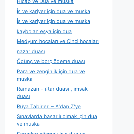
Hicab ve Dua ve muska
İş ve kariyer için dua ve muska
İş ve kariyer için dua ve muska
kaybolan eşya için dua
Medyum hocaları ve Cinci hocaları
nazar duası
Ödünç ve borç ödeme duası
Para ve zenginlik için dua ve
muska
Ramazan – ıftar duası , imsak
duası
Rüya Tabirleri – A'dan Z'ye
Sınavlarda başarılı olmak için dua
ve muska
Sorunları çözmek için dua ve