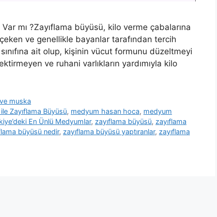
si Var mı ?Zayıflama büyüsü, kilo verme çabalarına
çeken ve genellikle bayanlar tarafından tercih
sınıfına ait olup, kişinin vücut formunu düzeltmeyi
ektirmeyen ve ruhani varlıkların yardımıyla kilo
a ve muska
ile Zayıflama Büyüsü
,
medyum hasan hoca
,
medyum
kiye’deki En Ünlü Medyumlar
,
zayıflama büyüsü
,
zayıflama
flama büyüsü nedir
,
zayıflama büyüsü yaptıranlar
,
zayıflama