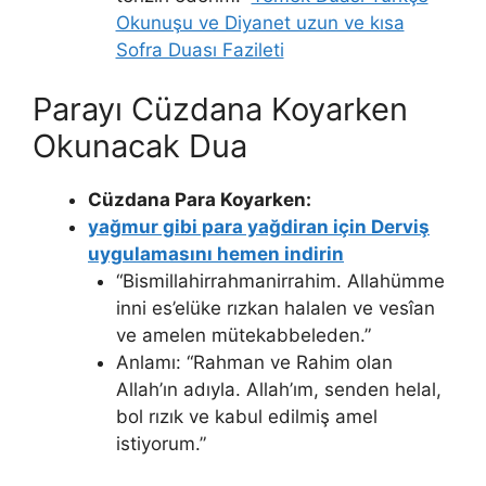
Okunuşu ve Diyanet uzun ve kısa
Sofra Duası Fazileti
Parayı Cüzdana Koyarken
Okunacak Dua
Cüzdana Para Koyarken:
yağmur gibi para yağdiran için Derviş
uygulamasını hemen indirin
“Bismillahirrahmanirrahim. Allahümme
inni es’elüke rızkan halalen ve vesîan
ve amelen mütekabbeleden.”
Anlamı: “Rahman ve Rahim olan
Allah’ın adıyla. Allah’ım, senden helal,
bol rızık ve kabul edilmiş amel
istiyorum.”