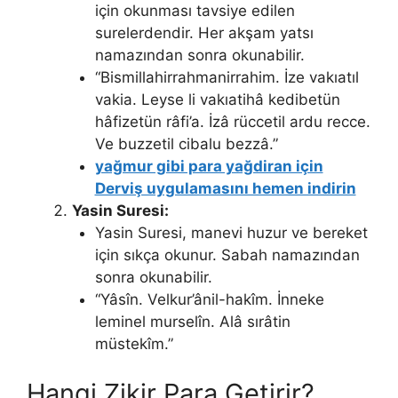
için okunması tavsiye edilen
surelerdendir. Her akşam yatsı
namazından sonra okunabilir.
“Bismillahirrahmanirrahim. İze vakıatıl
vakia. Leyse li vakıatihâ kedibetün
hâfizetün râfi’a. İzâ rüccetil ardu recce.
Ve buzzetil cibalu bezzâ.”
yağmur gibi para yağdiran için
Derviş uygulamasını hemen indirin
Yasin Suresi:
Yasin Suresi, manevi huzur ve bereket
için sıkça okunur. Sabah namazından
sonra okunabilir.
“Yâsîn. Velkur’ânil-hakîm. İnneke
leminel murselîn. Alâ sırâtin
müstekîm.”
Hangi Zikir Para Getirir?