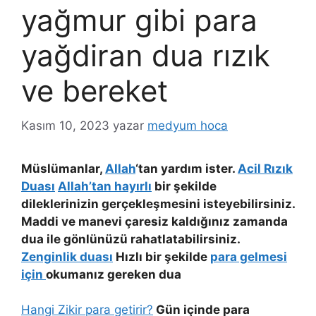
yağmur gibi para
yağdiran dua rızık
ve bereket
Kasım 10, 2023
yazar
medyum hoca
Müslümanlar,
Allah
‘tan yardım ister.
Acil Rızık
Duası
Allah’tan hayırlı
bir şekilde
dileklerinizin gerçekleşmesini isteyebilirsiniz.
Maddi ve manevi çaresiz kaldığınız zamanda
dua ile gönlünüzü rahatlatabilirsiniz.
Zenginlik duası
Hızlı bir şekilde
para gelmesi
için
okumanız gereken dua
Hangi Zikir para getirir?
Gün içinde para