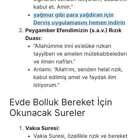
kabul et. Amin.”
yağmur gibi para yağdiran için
Derviş uygulamasını hemen indirin
Peygamber Efendimizin (s.a.v.) Rızık
Duası:
“Allahümme inni es’elüke rızkan
tayyiben ve amelen mütekabbeleden
ve ilmen nafi’an.”
Anlamı: “Allah’ım, senden helal rızık,
kabul edilmiş amel ve faydalı ilim
istiyorum.”
Evde Bolluk Bereket İçin
Okunacak Sureler
Vakıa Suresi:
Vakıa Suresi, özellikle rızık ve bereket