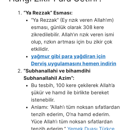
“Ya Rezzak” Esması:
“Ya Rezzak” (Ey rızık veren Allah’ım)
esması, günlük olarak 308 kere
zikredilebilir. Allah’ın rızık veren ismi
olup, rızkın artması için bu zikir çok
etkilidir.
yağmur gibi para yağdiran için
Derviş uygulamasını hemen indirin
“Subhanallahi ve bihamdihi
Subhanallahil Azim”:
Bu tesbih, 100 kere çekilerek Allah’a
şükür ve hamd ile birlikte bereket
istenebilir.
Anlamı: “Allah’ı tüm noksan sıfatlardan
tenzih ederim, O’na hamd ederim.
Yüce Allah’ı tüm noksan sıfatlardan
tenzih ederim.”
Yemek Duası Türkçe