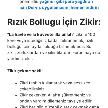
önemlidir.
yağmur gibi para yağdiran
için Derviş uygulamasını hemen indirin
Rızık Bollugu İçin Zikir:
“La havle ve la kuvvete illa billah”
zikrini 100
kere veya istediğiniz kadar tekrarlamak, rızık
bolluğu için faydalı olduğu bilinmektedir. Bu
zikir, zorluklardan ve sıkıntılardan korunmaya da
yardımcı olur.
Zikir çekme şekli:
Zikri tesbih kullanarak veya sessizce
çekebilirsiniz.
Zikir çekerken Allah’a şükretmeniz ve
ondan yardım dilemeniz tavsiye edilir.
Zikri her gün düzenli olarak çekmek daha