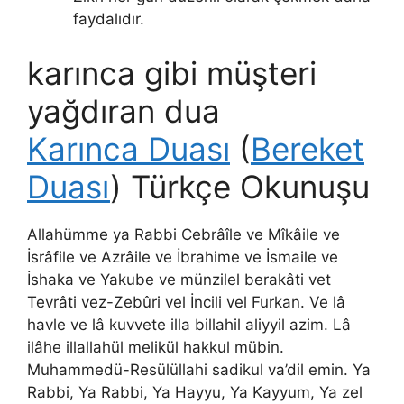
faydalıdır.
karınca gibi müşteri
yağdıran dua
Karınca Duası
(
Bereket
Duası
) Türkçe Okunuşu
Allahümme ya Rabbi Cebrâîle ve Mîkâile ve
İsrâfile ve Azrâile ve İbrahime ve İsmaile ve
İshaka ve Yakube ve münzilel berakâti vet
Tevrâti vez-Zebûri vel İncili vel Furkan. Ve lâ
havle ve lâ kuvvete illa billahil aliyyil azim. Lâ
ilâhe illallahül melikül hakkul mübin.
Muhammedü-Resülüllahi sadikul va’dil emin. Ya
Rabbi, Ya Rabbi, Ya Hayyu, Ya Kayyum, Ya zel