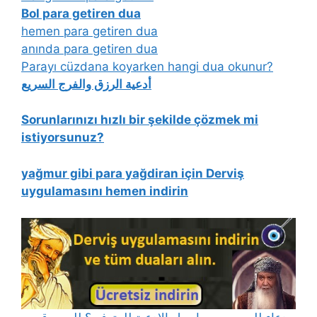
Bol para getiren dua
hemen para getiren dua
anında para getiren dua
Parayı cüzdana koyarken hangi dua okunur?
أدعية الرزق والفرج السريع
Sorunlarınızı hızlı bir şekilde çözmek mi
istiyorsunuz?
yağmur gibi para yağdiran için Derviş
uygulamasını hemen indirin