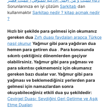
دعاء للميت و من اجمل الادعية للمتوفي؟ للميت قصير
Sorunlarınıza en iyi çözüm
Sarkitab
dan
kullanmaktır
Sarkitap nedir ? kitap açmak nedir
?
Hızlı bir şekilde para gelmesi için okumanız
gereken dua
Zırh duası faydaları arapça Türkçe
nasıl okunur
Yağmur gibi para yağdıran dua
hemen para getiren dua
.
Para konusunda
sıkıntı çektiğiniz dönemlerden geçiyor
olabilirsiniz. Yağmur gibi para yağması ve
para sıkıntısı çekmemeniz için okumanız
gereken bazı dualar var. Yağmur gibi para
yağması ve beklemediğiniz yerlerden para
gelmesi için namazlardan sonra
okuyabileceğiniz etkili dua şu şekildedir:
Çevirgel Duası: Sevdiğini Geri Getirme ve Aşık
Etme Duaları