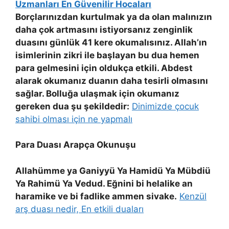
Uzmanları En Güvenilir Hocaları
Borçlarınızdan kurtulmak ya da olan malınızın
daha çok artmasını istiyorsanız zenginlik
duasını günlük 41 kere okumalısınız. Allah’ın
isimlerinin zikri ile başlayan bu dua hemen
para gelmesini için oldukça etkili. Abdest
alarak okumanız duanın daha tesirli olmasını
sağlar. Bolluğa ulaşmak için okumanız
gereken dua şu şekildedir:
Dinimizde çocuk
sahibi olması için ne yapmalı
Para Duası Arapça Okunuşu
Allahümme ya Ganiyyü Ya Hamidü Ya Mübdiü
Ya Rahimü Ya Vedud. Eğnini bi helalike an
haramike ve bi fadlike ammen sivake.
Kenzül
arş duası nedir, En etkili duaları