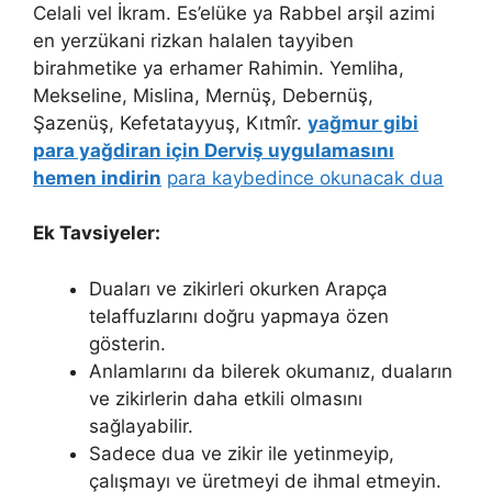
Celali vel İkram. Es’elüke ya Rabbel arşil azimi
en yerzükani rizkan halalen tayyiben
birahmetike ya erhamer Rahimin. Yemliha,
Mekseline, Mislina, Mernüş, Debernüş,
Şazenüş, Kefetatayyuş, Kıtmîr.
yağmur gibi
para yağdiran için Derviş uygulamasını
hemen indirin
para kaybedince okunacak dua
Ek Tavsiyeler:
Duaları ve zikirleri okurken Arapça
telaffuzlarını doğru yapmaya özen
gösterin.
Anlamlarını da bilerek okumanız, duaların
ve zikirlerin daha etkili olmasını
sağlayabilir.
Sadece dua ve zikir ile yetinmeyip,
çalışmayı ve üretmeyi de ihmal etmeyin.