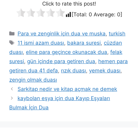
Click to rate this post!
[Total:
0
Average:
0
]
Para ve zenginlik için dua ve muska
,
turkish
11 ismi azam duası
,
bakara suresi
,
cüzdan
duası
,
eline para geçince okunacak dua
,
felak
suresi
,
gün içinde para getiren dua
,
hemen para
getiren dua 41 defa
,
rızık duası
,
yemek duası
,
zengin olmak duası
Sarkitap nedir ve kitap açmak ne demek
kaybolan eşya için dua Kayıp Eşyaları
Bulmak İçin Dua