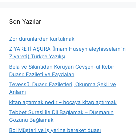
Son Yazılar
Zor durunlarden kurtulmak
ZİYARETİ AŞURA (İmam Huseyn aleyhisselam’ın
Ziyareti) Türkçe Yazılışı
Bela ve Sıkıntıdan Koruyan Cevşen-ül Kebir
Duası: Fazileti ve Faydaları
Tevessül Duası: Faziletleri, Okunma Şekli ve
Anlamı
kitap açtırmak nedir – hocaya kitap açtırmak
Tebbet Suresi ile Dil Bağlamak – Düşmanın
Gözünü Bağlamak
Bol Müşteri ve iş yerine bereket duası