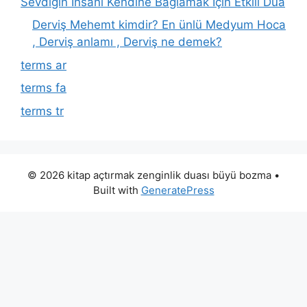
Sevdiğin İnsanı Kendine Bağlamak İçin Etkili Dua
Derviş Mehemt kimdir? En ünlü Medyum Hoca
, Derviş anlamı , Derviş ne demek?
terms ar
terms fa
terms tr
© 2026 kitap açtırmak zenginlik duası büyü bozma
•
Built with
GeneratePress