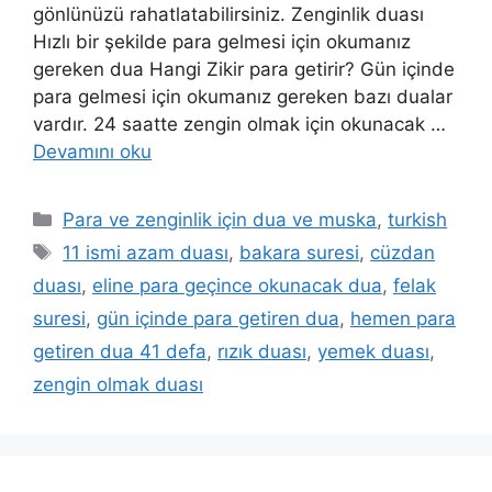
gönlünüzü rahatlatabilirsiniz. Zenginlik duası
Hızlı bir şekilde para gelmesi için okumanız
gereken dua Hangi Zikir para getirir? Gün içinde
para gelmesi için okumanız gereken bazı dualar
vardır. 24 saatte zengin olmak için okunacak …
Devamını oku
Para ve zenginlik için dua ve muska
,
turkish
11 ismi azam duası
,
bakara suresi
,
cüzdan
duası
,
eline para geçince okunacak dua
,
felak
suresi
,
gün içinde para getiren dua
,
hemen para
getiren dua 41 defa
,
rızık duası
,
yemek duası
,
zengin olmak duası