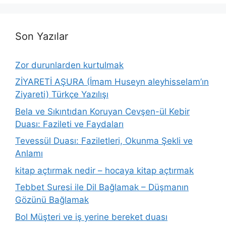
Son Yazılar
Zor durunlarden kurtulmak
ZİYARETİ AŞURA (İmam Huseyn aleyhisselam’ın
Ziyareti) Türkçe Yazılışı
Bela ve Sıkıntıdan Koruyan Cevşen-ül Kebir
Duası: Fazileti ve Faydaları
Tevessül Duası: Faziletleri, Okunma Şekli ve
Anlamı
kitap açtırmak nedir – hocaya kitap açtırmak
Tebbet Suresi ile Dil Bağlamak – Düşmanın
Gözünü Bağlamak
Bol Müşteri ve iş yerine bereket duası