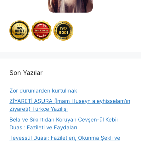
Son Yazılar
Zor durunlarden kurtulmak
ZİYARETİ AŞURA (İmam Huseyn aleyhisselam’ın
Ziyareti) Türkçe Yazılışı
Bela ve Sıkıntıdan Koruyan Cevşen-ül Kebir
Duası: Fazileti ve Faydaları
Tevessül Duası: Faziletleri, Okunma Şekli ve