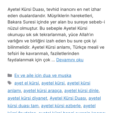
Ayetel Kürsi Duası, tevhid inancını en net izhar
eden dualardandır. Müşriklerin hareketleri,
Bakara Suresi içinde yer alan bu sureye sebeb-i
nüzul olmuştur. Bu sebeple Ayetel Kürsi
okunuşu sık sık tekrarlanmalı, yüce Allah’ın
varlığını ve birliğini izah eden bu sure çok iyi
bilinmelidir. Ayetel Kürsi anlamı, Türkçe meali ve
tefsiri ile kavranmalı, faziletlerinden
faydalanmak için çok …
Devamını oku
Ev ve aile için dua ve muska
ayet el kürsi
,
ayetel kürsi
,
ayetel kürsi
anlamı
,
ayetel kürsi arapça
,
ayetel kürsi dinle
,
ayetel kürsi diyanet
,
Ayetel Kürsi Duası
,
ayetel
kürsi duası tam
,
ayetel kürsi ezberle
,
ayetel