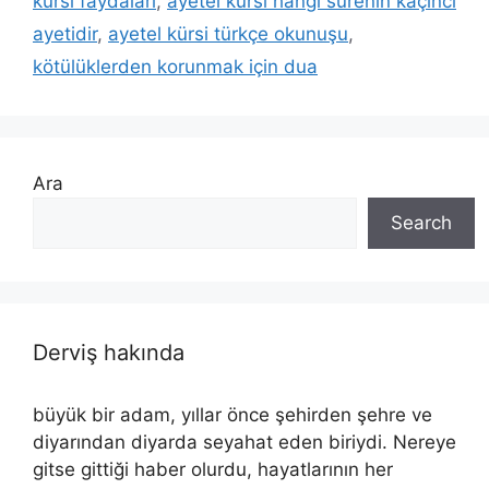
kürsi faydaları
,
ayetel kürsi hangi surenin kaçıncı
ayetidir
,
ayetel kürsi türkçe okunuşu
,
kötülüklerden korunmak için dua
Ara
Search
Derviş hakında
büyük bir adam, yıllar önce şehirden şehre ve
diyarından diyarda seyahat eden biriydi. Nereye
gitse gittiği haber olurdu, hayatlarının her