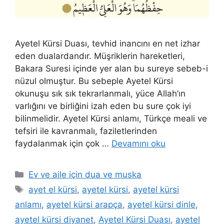
Ayetel Kürsi Duası, tevhid inancını en net izhar
eden dualardandır. Müşriklerin hareketleri,
Bakara Suresi içinde yer alan bu sureye sebeb-i
nüzul olmuştur. Bu sebeple Ayetel Kürsi
okunuşu sık sık tekrarlanmalı, yüce Allah’ın
varlığını ve birliğini izah eden bu sure çok iyi
bilinmelidir. Ayetel Kürsi anlamı, Türkçe meali ve
tefsiri ile kavranmalı, faziletlerinden
faydalanmak için çok …
Devamını oku
Ev ve aile için dua ve muska
ayet el kürsi
,
ayetel kürsi
,
ayetel kürsi
anlamı
,
ayetel kürsi arapça
,
ayetel kürsi dinle
,
ayetel kürsi diyanet
,
Ayetel Kürsi Duası
,
ayetel