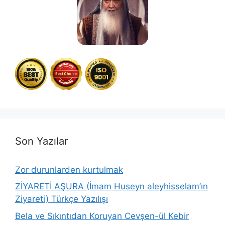
Son Yazılar
Zor durunlarden kurtulmak
ZİYARETİ AŞURA (İmam Huseyn aleyhisselam’ın
Ziyareti) Türkçe Yazılışı
Bela ve Sıkıntıdan Koruyan Cevşen-ül Kebir