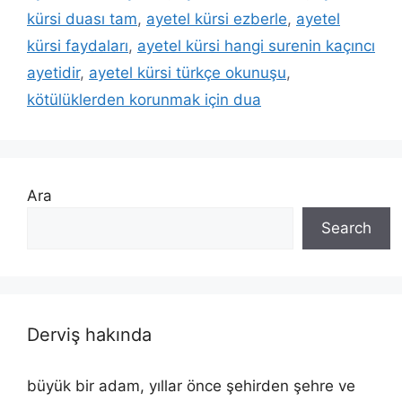
kürsi duası tam
,
ayetel kürsi ezberle
,
ayetel
kürsi faydaları
,
ayetel kürsi hangi surenin kaçıncı
ayetidir
,
ayetel kürsi türkçe okunuşu
,
kötülüklerden korunmak için dua
Ara
Search
Derviş hakında
büyük bir adam, yıllar önce şehirden şehre ve