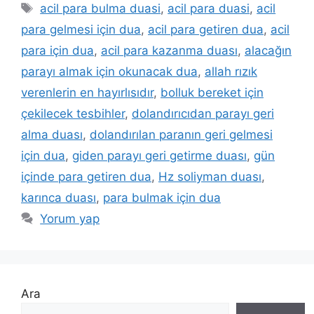
acil para bulma duasi
,
acil para duasi
,
acil
para gelmesi için dua
,
acil para getiren dua
,
acil
para için dua
,
acil para kazanma duası
,
alacağın
parayı almak için okunacak dua
,
allah rızık
verenlerin en hayırlısıdır
,
bolluk bereket için
çekilecek tesbihler
,
dolandırıcıdan parayı geri
alma duası
,
dolandırılan paranın geri gelmesi
için dua
,
giden parayı geri getirme duası
,
gün
içinde para getiren dua
,
Hz soliyman duası
,
karınca duası
,
para bulmak için dua
Yorum yap
Ara