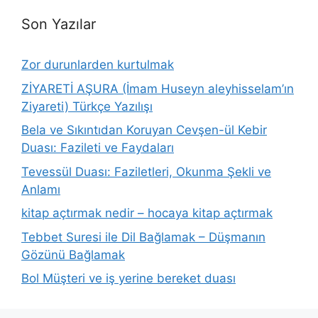
Son Yazılar
Zor durunlarden kurtulmak
ZİYARETİ AŞURA (İmam Huseyn aleyhisselam’ın
Ziyareti) Türkçe Yazılışı
Bela ve Sıkıntıdan Koruyan Cevşen-ül Kebir
Duası: Fazileti ve Faydaları
Tevessül Duası: Faziletleri, Okunma Şekli ve
Anlamı
kitap açtırmak nedir – hocaya kitap açtırmak
Tebbet Suresi ile Dil Bağlamak – Düşmanın
Gözünü Bağlamak
Bol Müşteri ve iş yerine bereket duası