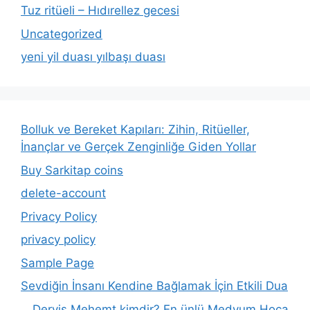
Tuz ritüeli – Hıdırellez gecesi
Uncategorized
yeni yil duası yılbaşı duası
Bolluk ve Bereket Kapıları: Zihin, Ritüeller,
İnançlar ve Gerçek Zenginliğe Giden Yollar
Buy Sarkitap coins
delete-account
Privacy Policy
privacy policy
Sample Page
Sevdiğin İnsanı Kendine Bağlamak İçin Etkili Dua
Derviş Mehemt kimdir? En ünlü Medyum Hoca