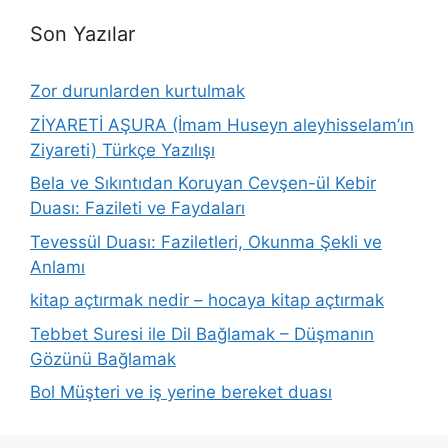
Son Yazılar
Zor durunlarden kurtulmak
ZİYARETİ AŞURA (İmam Huseyn aleyhisselam’ın
Ziyareti) Türkçe Yazılışı
Bela ve Sıkıntıdan Koruyan Cevşen-ül Kebir
Duası: Fazileti ve Faydaları
Tevessül Duası: Faziletleri, Okunma Şekli ve
Anlamı
kitap açtırmak nedir – hocaya kitap açtırmak
Tebbet Suresi ile Dil Bağlamak – Düşmanın
Gözünü Bağlamak
Bol Müşteri ve iş yerine bereket duası