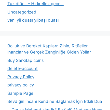
Tuz ritüeli – Hıdırellez gecesi
Uncategorized
yeni yil duası yılbaşı duası
Bolluk ve Bereket Kapıları: Zihin, Ritüeller,
İnançlar ve Gerçek Zenginliğe Giden Yollar
Buy Sarkitap coins
delete-account
Privacy Policy
privacy policy
Sample Page
Sevdiğin İnsanı Kendine Bağlamak İçin Etkili Dua
Derviş Mehemt kimdir? En ünlü Medyum Hoca