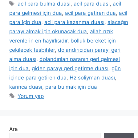
acil para bulma duasi
,
acil para duasi
,
acil
para gelmesi için dua
,
acil para getiren dua
,
acil
para için dua
,
acil para kazanma duası
,
alacağın
parayı almak için okunacak dua
,
allah rızık
verenlerin en hayırlısıdır
,
bolluk bereket için
çekilecek tesbihler
,
dolandırıcıdan parayı geri
alma duası
,
dolandırılan paranın geri gelmesi
için dua
,
giden parayı geri getirme duası
,
gün
içinde para getiren dua
,
Hz soliyman duası
,
karınca duası
,
para bulmak için dua
Yorum yap
Ara