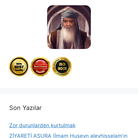
Son Yazılar
Zor durunlarden kurtulmak
ZİYARETİ AŞURA (İmam Huseyn aleyhisselam’ın