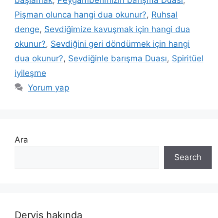
başlamak
,
Peygamberimizin barışma Duası
,
Pişman olunca hangi dua okunur?
,
Ruhsal
denge
,
Sevdiğimize kavuşmak için hangi dua
okunur?
,
Sevdiğini geri döndürmek için hangi
dua okunur?
,
Sevdiğinle barışma Duası
,
Spiritüel
iyileşme
Yorum yap
Ara
Search
Derviş hakında