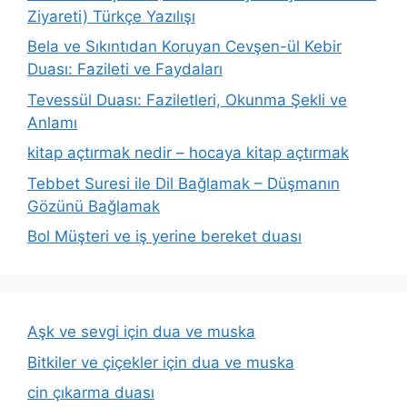
Ziyareti) Türkçe Yazılışı
Bela ve Sıkıntıdan Koruyan Cevşen-ül Kebir
Duası: Fazileti ve Faydaları
Tevessül Duası: Faziletleri, Okunma Şekli ve
Anlamı
kitap açtırmak nedir – hocaya kitap açtırmak
Tebbet Suresi ile Dil Bağlamak – Düşmanın
Gözünü Bağlamak
Bol Müşteri ve iş yerine bereket duası
Aşk ve sevgi için dua ve muska
Bitkiler ve çiçekler için dua ve muska
cin çıkarma duası