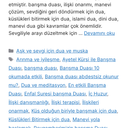
etmiştir. barışma duası, ilişki onarımı, manevi
çözüm, sevdiğini geri döndürmek için dua,
küslükleri bitirmek için dua, islami dua, dini dua,
manevi dua gibi kavramlar çok önemlidir.
Sevgiliyle arayı düzeltmek için …
Devamını oku
Aşk ve sevgi için dua ve muska
Arınma ve iyileşme
,
Ayetel Kürsi ile Barışma
Duası
,
barışma duası
,
Barışma Duası 10
okumada etkili
,
Barışma duası abdestsiz okunur
mu?
,
Dua ve meditasyon
,
En etkili Barışma
Duası
,
Enfal Suresi barışma Duası
,
İç Huzur
,
İlişki danışmanlığı
,
İlişki terapisi
,
İlişkileri
onarmak
,
Küs olduğun biriyle barışmak için dua
,
Küslükleri Bitirmek için dua
,
Manevi yola