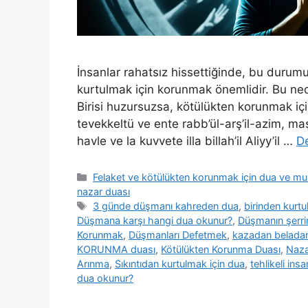
İnsanlar rahatsız hissettiğinde, bu durumun 
kurtulmak için korunmak önemlidir. Bu ne
Birisi huzursuzsa, kötülükten korunmak içi
tevekkeltü ve ente rabb’ül-arş’il-azim, m
havle ve la kuvvete illa billah’il Aliyy’il …
D
Felaket ve kötülükten korunmak için dua ve m
nazar duası
3 günde düşmanı kahreden dua
,
birinden kurtu
Düşmana karşı hangi dua okunur?
,
Düşmanın şerri
Korunmak
,
Düşmanları Defetmek
,
kazadan belada
KORUNMA duası
,
Kötülükten Korunma Duası
,
Naza
Arınma
,
Sıkıntıdan kurtulmak için dua
,
tehlikeli in
dua okunur?