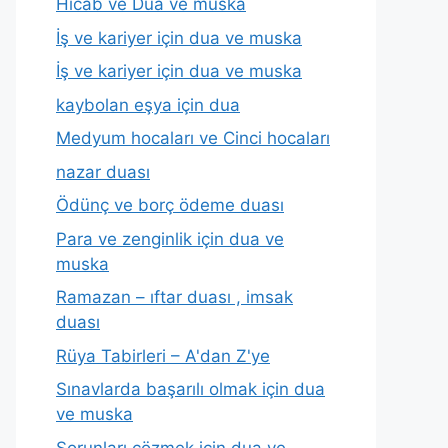
Hicab ve Dua ve muska
İş ve kariyer için dua ve muska
İş ve kariyer için dua ve muska
kaybolan eşya için dua
Medyum hocaları ve Cinci hocaları
nazar duası
Ödünç ve borç ödeme duası
Para ve zenginlik için dua ve
muska
Ramazan – ıftar duası , imsak
duası
Rüya Tabirleri – A'dan Z'ye
Sınavlarda başarılı olmak için dua
ve muska
Sorunları çözmek için dua ve