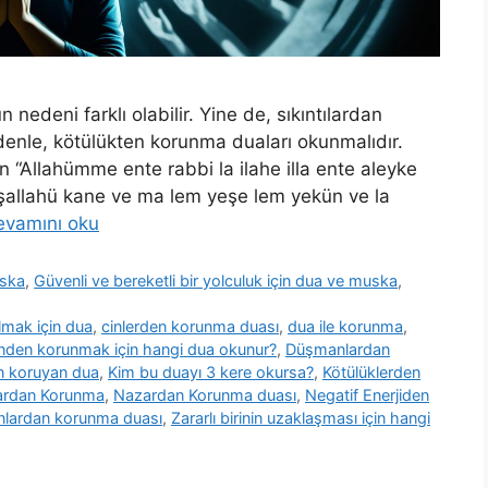
nedeni farklı olabilir. Yine de, sıkıntılardan
denle, kötülükten korunma duaları okunmalıdır.
n “Allahümme ente rabbi la ilahe illa ente aleyke
aşallahü kane ve ma lem yeşe lem yekün ve la
evamını oku
uska
,
Güvenli ve bereketli bir yolculuk için dua ve muska
,
lmak için dua
,
cinlerden korunma duası
,
dua ile korunma
,
nden korunmak için hangi dua okunur?
,
Düşmanlardan
n koruyan dua
,
Kim bu duayı 3 kere okursa?
,
Kötülüklerden
rdan Korunma
,
Nazardan Korunma duası
,
Negatif Enerjiden
sanlardan korunma duası
,
Zararlı birinin uzaklaşması için hangi