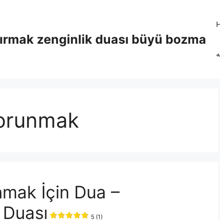
tırmak zenginlik duası büyü bozma
ه
orunmak
mak İçin Dua –
 Duası
5 (1)