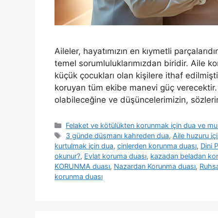
Aileler, hayatımızın en kıymetli parçaları
temel sorumluluklarımızdan biridir. Aile k
küçük çocukları olan kişilere ithaf edilmişt
koruyan tüm ekibe manevi güç verecektir. 
olabileceğine ve düşüncelerimizin, sözler
Felaket ve kötülükten korunmak için dua ve m
3 günde düşmanı kahreden dua
,
Aile huzuru i
kurtulmak için dua
,
cinlerden korunma duası
,
Dini P
okunur?
,
Evlat koruma duası
,
kazadan beladan ko
KORUNMA duası
,
Nazardan Korunma duası
,
Ruhs
korunma duası