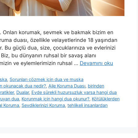
dır. Onları korumak, sevmek ve bakmak bizim en
oruma duası, özellikle velayetlerinde 18 yaşından
ir. Bu güçlü dua, size, çocuklarınıza ve evlerinizi
Biz, bu dünyanın ruhsal bir savaş alanı
imizin ve eylemlerimizin ruhsal …
Devamını oku
uska
,
Sorunları çözmek için dua ve muska
çin okunacak dua nedir?
,
Aile Koruma Duası
,
birinden
ratikler
,
Dualar
,
Evde sürekli huzursuzluk varsa hangi dua
ruyan dua
,
Korunmak için hangi dua okunur?
,
Kötülüklerden
al Koruma
,
Sevdiklerinizi Koruma
,
tehlikeli insanlardan