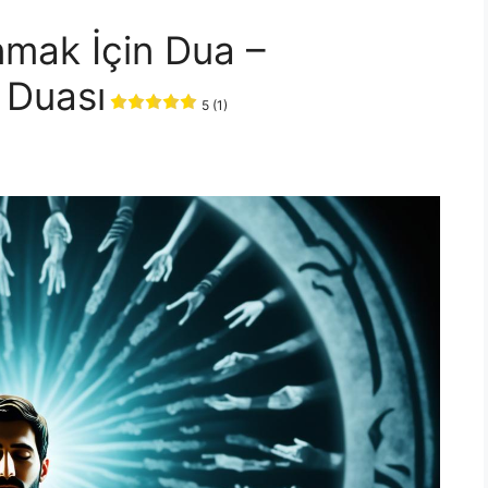
mak İçin Dua –
 Duası
5 (1)