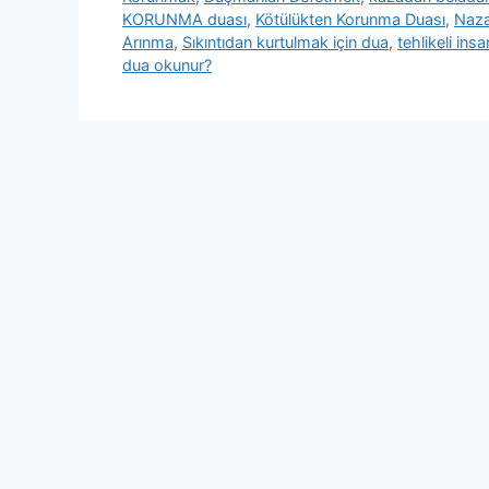
KORUNMA duası
,
Kötülükten Korunma Duası
,
Naza
Arınma
,
Sıkıntıdan kurtulmak için dua
,
tehlikeli in
dua okunur?