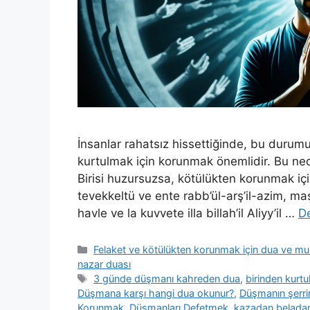
İnsanlar rahatsız hissettiğinde, bu durumun 
kurtulmak için korunmak önemlidir. Bu ne
Birisi huzursuzsa, kötülükten korunmak içi
tevekkeltü ve ente rabb’ül-arş’il-azim, m
havle ve la kuvvete illa billah’il Aliyy’il …
D
Felaket ve kötülükten korunmak için dua ve m
nazar duası
3 günde düşmanı kahreden dua
,
birinden kurtu
Düşmana karşı hangi dua okunur?
,
Düşmanın şerri
Korunmak
,
Düşmanları Defetmek
,
kazadan belada