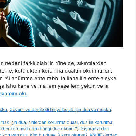
nedeni farklı olabilir. Yine de, sıkıntılardan
denle, kötülükten korunma duaları okunmalıdır.
n “Allahümme ente rabbi la ilahe illa ente aleyke
aşallahü kane ve ma lem yeşe lem yekün ve la
evamını oku
uska
,
Güvenli ve bereketli bir yolculuk için dua ve muska
,
lmak için dua
,
cinlerden korunma duası
,
dua ile korunma
,
nden korunmak için hangi dua okunur?
,
Düşmanlardan
n koruyan dua
,
Kim bu duayı 3 kere okursa?
,
Kötülüklerden