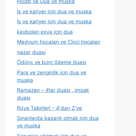
Hicab ve Dua ve muska
İş ve kariyer için dua ve muska
İş ve kariyer için dua ve muska
kaybolan eşya için dua
Medyum hocaları ve Cinci hocaları
nazar duası
Ödünç ve borç ödeme duası
Para ve zenginlik için dua ve
muska
Ramazan – ıftar duası , imsak
duası
Rüya Tabirleri – A'dan Z'ye
Sınavlarda başarılı olmak için dua
ve muska
Sorunları çözmek için dua ve