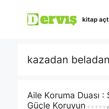
kitap aç
kazadan beladan
Aile Koruma Duası : 
Güçle Koruyun
0