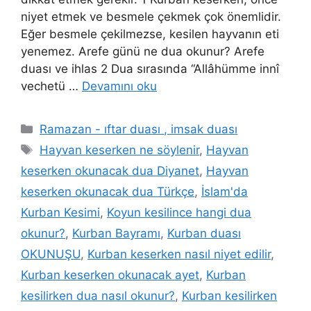
niyet etmek ve besmele çekmek çok önemlidir.
Eğer besmele çekilmezse, kesilen hayvanın eti
yenemez. Arefe günü ne dua okunur? Arefe
duası ve ihlas 2 Dua sırasında “Allâhümme innî
vechetü …
Devamını oku
Ramazan - ıftar duası , imsak duası
Hayvan keserken ne söylenir
,
Hayvan
keserken okunacak dua Diyanet
,
Hayvan
keserken okunacak dua Türkçe
,
İslam'da
Kurban Kesimi
,
Koyun kesilince hangi dua
okunur?
,
Kurban Bayramı
,
Kurban duası
OKUNUŞU
,
Kurban keserken nasıl niyet edilir
,
Kurban keserken okunacak ayet
,
Kurban
kesilirken dua nasıl okunur?
,
Kurban kesilirken