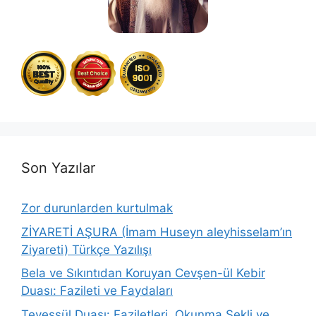
Son Yazılar
Zor durunlarden kurtulmak
ZİYARETİ AŞURA (İmam Huseyn aleyhisselam’ın
Ziyareti) Türkçe Yazılışı
Bela ve Sıkıntıdan Koruyan Cevşen-ül Kebir
Duası: Fazileti ve Faydaları
Tevessül Duası: Faziletleri, Okunma Şekli ve