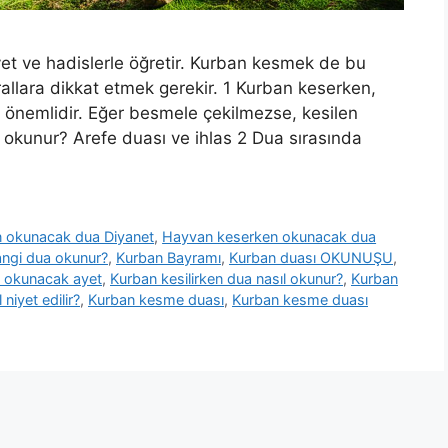
ayet ve hadislerle öğretir. Kurban kesmek de bu
kurallara dikkat etmek gerekir. 1 Kurban keserken,
önemlidir. Eğer besmele çekilmezse, kesilen
okunur? Arefe duası ve ihlas 2 Dua sırasında
 okunacak dua Diyanet
,
Hayvan keserken okunacak dua
angi dua okunur?
,
Kurban Bayramı
,
Kurban duası OKUNUŞU
,
 okunacak ayet
,
Kurban kesilirken dua nasıl okunur?
,
Kurban
niyet edilir?
,
Kurban kesme duası
,
Kurban kesme duası