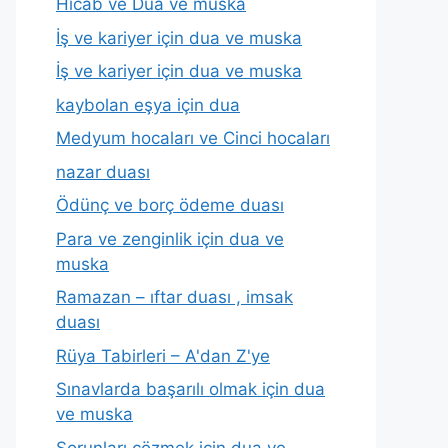
Hicab ve Dua ve muska
İş ve kariyer için dua ve muska
İş ve kariyer için dua ve muska
kaybolan eşya için dua
Medyum hocaları ve Cinci hocaları
nazar duası
Ödünç ve borç ödeme duası
Para ve zenginlik için dua ve
muska
Ramazan – ıftar duası , imsak
duası
Rüya Tabirleri – A'dan Z'ye
Sınavlarda başarılı olmak için dua
ve muska
Sorunları çözmek için dua ve