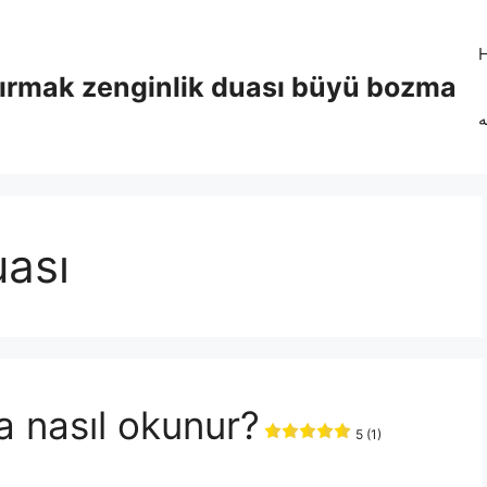
tırmak zenginlik duası büyü bozma
ه
ası
a nasıl okunur?
5 (1)