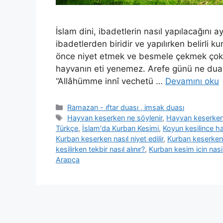
İslam dini, ibadetlerin nasıl yapılacağını 
ibadetlerden biridir ve yapılırken belirli 
önce niyet etmek ve besmele çekmek çok 
hayvanın eti yenemez. Arefe günü ne dua 
“Allâhümme innî vechetü …
Devamını oku
Ramazan - ıftar duası , imsak duası
Hayvan keserken ne söylenir
,
Hayvan keserken
Türkçe
,
İslam'da Kurban Kesimi
,
Koyun kesilince h
Kurban keserken nasıl niyet edilir
,
Kurban keserken
kesilirken tekbir nasıl alınır?
,
Kurban kesim icin nasil 
Arapça