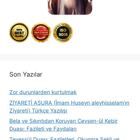
Son Yazılar
Zor durunlarden kurtulmak
ZİYARETİ AŞURA (İmam Huseyn aleyhisselam’ın
Ziyareti) Türkçe Yazılışı
Bela ve Sıkıntıdan Koruyan Cevşen-ül Kebir
Duası: Fazileti ve Faydaları
Tevessül Duası: Faziletleri, Okunma Şekli ve