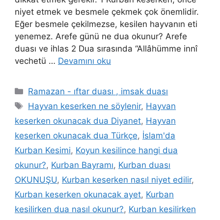
niyet etmek ve besmele çekmek çok önemlidir.
Eğer besmele çekilmezse, kesilen hayvanın eti
yenemez. Arefe günü ne dua okunur? Arefe
duası ve ihlas 2 Dua sırasında “Allâhümme innî
vechetü …
Devamını oku
Ramazan - ıftar duası , imsak duası
Hayvan keserken ne söylenir
,
Hayvan
keserken okunacak dua Diyanet
,
Hayvan
keserken okunacak dua Türkçe
,
İslam'da
Kurban Kesimi
,
Koyun kesilince hangi dua
okunur?
,
Kurban Bayramı
,
Kurban duası
OKUNUŞU
,
Kurban keserken nasıl niyet edilir
,
Kurban keserken okunacak ayet
,
Kurban
kesilirken dua nasıl okunur?
,
Kurban kesilirken