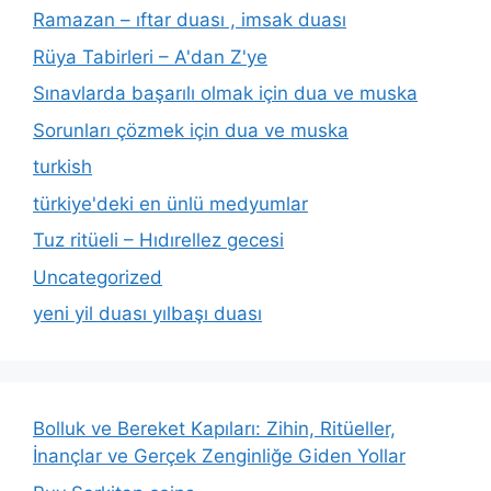
Ramazan – ıftar duası , imsak duası
Rüya Tabirleri – A'dan Z'ye
Sınavlarda başarılı olmak için dua ve muska
Sorunları çözmek için dua ve muska
turkish
türkiye'deki en ünlü medyumlar
Tuz ritüeli – Hıdırellez gecesi
Uncategorized
yeni yil duası yılbaşı duası
Bolluk ve Bereket Kapıları: Zihin, Ritüeller,
İnançlar ve Gerçek Zenginliğe Giden Yollar