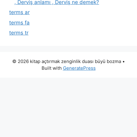
, Derviş anlamı , Derviş ne demek?
terms ar
terms fa
terms tr
© 2026 kitap açtırmak zenginlik duası büyü bozma
•
Built with
GeneratePress