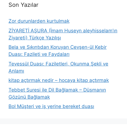
Son Yazılar
Zor durunlarden kurtulmak
ZİYARETİ AŞURA (İmam Huseyn aleyhisselam’ın
Ziyareti) Türkçe Yazılışı
Bela ve Sıkıntıdan Koruyan Cevşen-ül Kebir
Duası: Fazileti ve Faydaları
Tevessül Duası: Faziletleri, Okunma Şekli ve
Anlamı
kitap açtırmak nedir – hocaya kitap açtırmak
Tebbet Suresi ile Dil Bağlamak – Düşmanın
Gözünü Bağlamak
Bol Müşteri ve iş yerine bereket duası