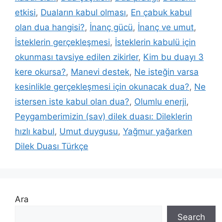
etkisi
,
Duaların kabul olması
,
En çabuk kabul
olan dua hangisi?
,
İnanç gücü
,
İnanç ve umut
,
İsteklerin gerçekleşmesi
,
İsteklerin kabulü için
okunması tavsiye edilen zikirler
,
Kim bu duayı 3
kere okursa?
,
Manevi destek
,
Ne isteğin varsa
kesinlikle gerçekleşmesi için okunacak dua?
,
Ne
istersen iste kabul olan dua?
,
Olumlu enerji
,
Peygamberimizin (sav) dilek duası: Dileklerin
hızlı kabul
,
Umut duygusu
,
Yağmur yağarken
Dilek Duası Türkçe
Ara
Search