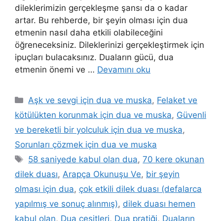
dileklerimizin gerçekleşme şansı da o kadar
artar. Bu rehberde, bir şeyin olması için dua
etmenin nasıl daha etkili olabileceğini
öğreneceksiniz. Dileklerinizi gerçekleştirmek için
ipuçları bulacaksınız. Duaların gücü, dua
etmenin önemi ve …
Devamını oku
Aşk ve sevgi için dua ve muska
,
Felaket ve
kötülükten korunmak için dua ve muska
,
Güvenli
ve bereketli bir yolculuk için dua ve muska
,
Sorunları çözmek için dua ve muska
58 saniyede kabul olan dua
,
70 kere okunan
dilek duası
,
Arapça Okunuşu Ve
,
bir şeyin
olması için dua
,
çok etkili dilek duası (defalarca
yapılmış ve sonuç alınmış)
,
dilek duası hemen
kabul olan
,
Dua çeşitleri
,
Dua pratiği
,
Duaların