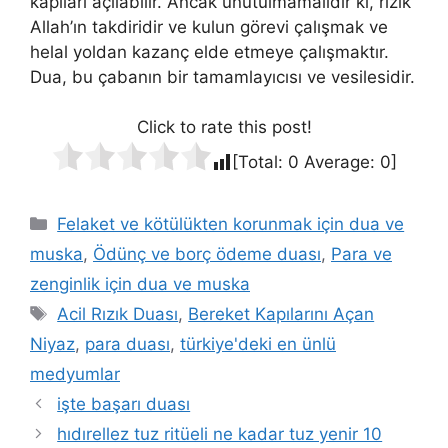
kapıları açılabilir. Ancak unutulmamalıdır ki, rızık
Allah’ın takdiridir ve kulun görevi çalışmak ve
helal yoldan kazanç elde etmeye çalışmaktır.
Dua, bu çabanın bir tamamlayıcısı ve vesilesidir.
Click to rate this post!
[Total:
0
Average:
0
]
Felaket ve kötülükten korunmak için dua ve
muska
,
Ödünç ve borç ödeme duası
,
Para ve
zenginlik için dua ve muska
Acil Rızık Duası
,
Bereket Kapılarını Açan
Niyaz
,
para duası
,
türkiye'deki en ünlü
medyumlar
işte başarı duası
hıdırellez tuz ritüeli ne kadar tuz yenir 10