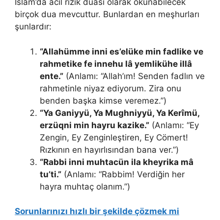
İslam’da acil rızık duası olarak okunabilecek
birçok dua mevcuttur. Bunlardan en meşhurları
şunlardır:
“Allahümme inni es’elüke min fadlike ve
rahmetike fe innehu lâ yemlikühe illâ
ente.”
(Anlamı: “Allah’ım! Senden fadlın ve
rahmetinle niyaz ediyorum. Zira onu
benden başka kimse veremez.”)
“Ya Ganiyyü, Ya Mughniyyü, Ya Kerîmü,
erzüqni min hayru kazike.”
(Anlamı: “Ey
Zengin, Ey Zenginleştiren, Ey Cömert!
Rızkının en hayırlısından bana ver.”)
“Rabbi inni muhtacün ila kheyrika mâ
tu’ti.”
(Anlamı: “Rabbim! Verdiğin her
hayra muhtaç olanım.”)
Sorunlarınızı hızlı bir şekilde çözmek mi