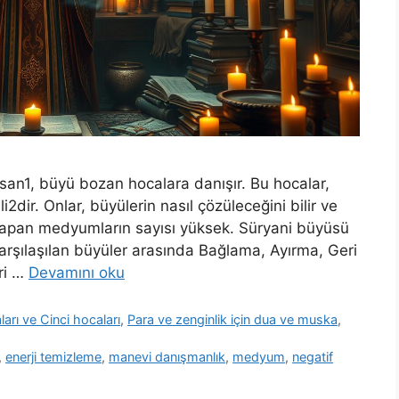
san1, büyü bozan hocalara danışır. Bu hocalar,
i2dir. Onlar, büyülerin nasıl çözüleceğini bilir ve
 yapan medyumların sayısı yüksek. Süryani büyüsü
karşılaşılan büyüler arasında Bağlama, Ayırma, Geri
ri …
Devamını oku
rı ve Cinci hocaları
,
Para ve zenginlik için dua ve muska
,
,
enerji temizleme
,
manevi danışmanlık
,
medyum
,
negatif