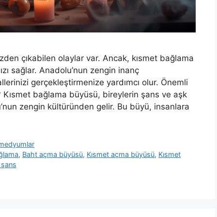
üzden çıkabilen olaylar var. Ancak, kısmet bağlama
ızı sağlar. Anadolu’nun zengin inanç
lerinizi gerçekleştirmenize yardımcı olur. Önemli
 Kısmet bağlama büyüsü, bireylerin şans ve aşk
olu’nun zengin kültüründen gelir. Bu büyü, insanlara
ü medyumlar
ğlama
,
Baht açma büyüsü
,
Kısmet açma büyüsü
,
Kısmet
 şans