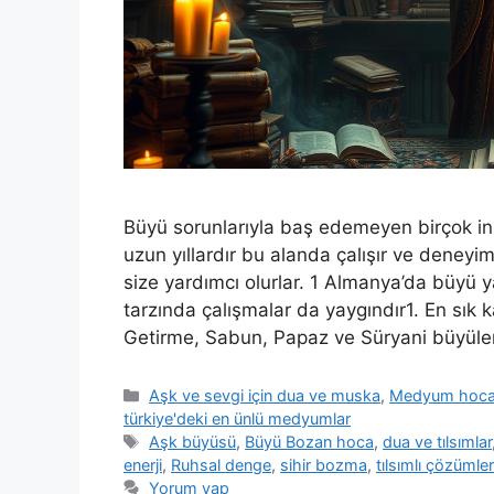
Büyü sorunlarıyla baş edemeyen birçok in
uzun yıllardır bu alanda çalışır ve deneyiml
size yardımcı olurlar. 1 Almanya’da büyü
tarzında çalışmalar da yaygındır1. En sık 
Getirme, Sabun, Papaz ve Süryani büyüle
Aşk ve sevgi için dua ve muska
,
Medyum hocala
türkiye'deki en ünlü medyumlar
Aşk büyüsü
,
Büyü Bozan hoca
,
dua ve tılsımlar
enerji
,
Ruhsal denge
,
sihir bozma
,
tılsımlı çözümler
Yorum yap