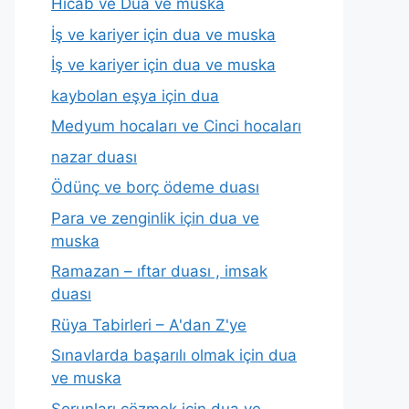
Hicab ve Dua ve muska
İş ve kariyer için dua ve muska
İş ve kariyer için dua ve muska
kaybolan eşya için dua
Medyum hocaları ve Cinci hocaları
nazar duası
Ödünç ve borç ödeme duası
Para ve zenginlik için dua ve
muska
Ramazan – ıftar duası , imsak
duası
Rüya Tabirleri – A'dan Z'ye
Sınavlarda başarılı olmak için dua
ve muska
Sorunları çözmek için dua ve