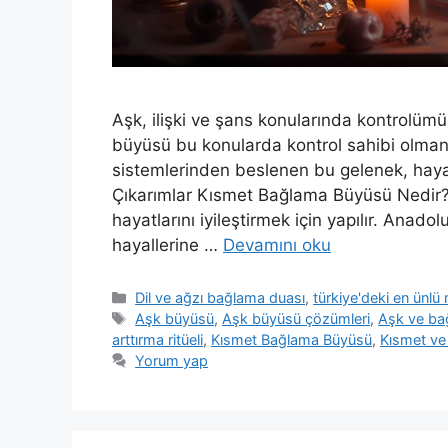
Aşk, ilişki ve şans konularında kontrolüm
büyüsü bu konularda kontrol sahibi olman
sistemlerinden beslenen bu gelenek, hayal
Çıkarımlar Kısmet Bağlama Büyüsü Nedir?
hayatlarını iyileştirmek için yapılır. Anad
hayallerine …
Devamını oku
Dil ve ağzı bağlama duası
,
türkiye'deki en ünl
Aşk büyüsü
,
Aşk büyüsü çözümleri
,
Aşk ve ba
arttırma ritüeli
,
Kısmet Bağlama Büyüsü
,
Kısmet ve
Yorum yap