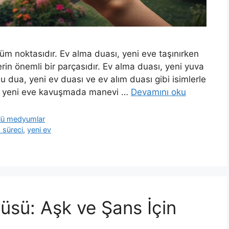
üm noktasıdır. Ev alma duası, yeni eve taşınırken
rin önemli bir parçasıdır. Ev alma duası, yeni yuva
dua, yeni ev duası ve ev alım duası gibi isimlerle
yla yeni eve kavuşmada manevi …
Devamını oku
nlü medyumlar
 süreci
,
yeni ev
sü: Aşk ve Şans İçin