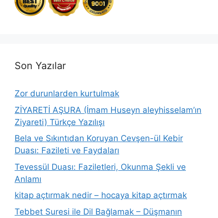
Son Yazılar
Zor durunlarden kurtulmak
ZİYARETİ AŞURA (İmam Huseyn aleyhisselam’ın
Ziyareti) Türkçe Yazılışı
Bela ve Sıkıntıdan Koruyan Cevşen-ül Kebir
Duası: Fazileti ve Faydaları
Tevessül Duası: Faziletleri, Okunma Şekli ve
Anlamı
kitap açtırmak nedir – hocaya kitap açtırmak
Tebbet Suresi ile Dil Bağlamak – Düşmanın