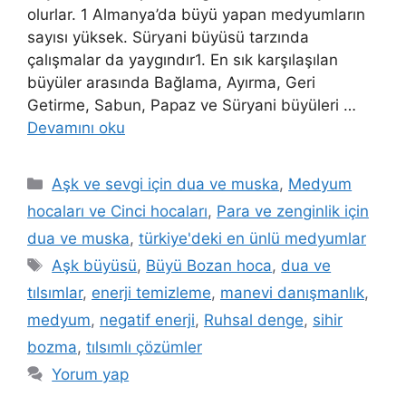
olurlar. 1 Almanya’da büyü yapan medyumların
sayısı yüksek. Süryani büyüsü tarzında
çalışmalar da yaygındır1. En sık karşılaşılan
büyüler arasında Bağlama, Ayırma, Geri
Getirme, Sabun, Papaz ve Süryani büyüleri …
Devamını oku
Aşk ve sevgi için dua ve muska
,
Medyum
hocaları ve Cinci hocaları
,
Para ve zenginlik için
dua ve muska
,
türkiye'deki en ünlü medyumlar
Aşk büyüsü
,
Büyü Bozan hoca
,
dua ve
tılsımlar
,
enerji temizleme
,
manevi danışmanlık
,
medyum
,
negatif enerji
,
Ruhsal denge
,
sihir
bozma
,
tılsımlı çözümler
Yorum yap