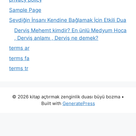
Sample Page
Sevdiğin İnsanı Kendine Bağlamak İçin Etkili Dua
Derviş Mehemt kimdir? En ünlü Medyum Hoca
, Derviş anlamı , Derviş ne demek?
terms ar
terms fa
terms tr
© 2026 kitap açtırmak zenginlik duası büyü bozma
•
Built with
GeneratePress