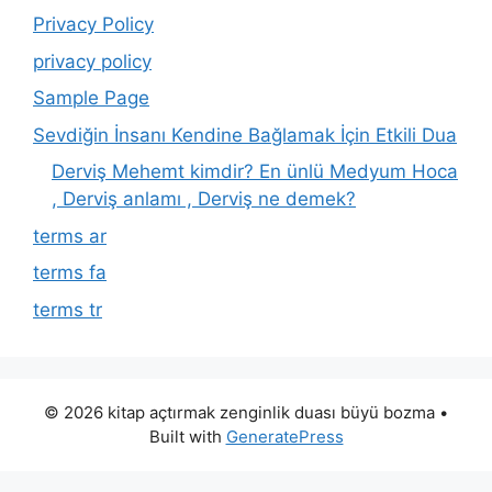
Privacy Policy
privacy policy
Sample Page
Sevdiğin İnsanı Kendine Bağlamak İçin Etkili Dua
Derviş Mehemt kimdir? En ünlü Medyum Hoca
, Derviş anlamı , Derviş ne demek?
terms ar
terms fa
terms tr
© 2026 kitap açtırmak zenginlik duası büyü bozma
•
Built with
GeneratePress