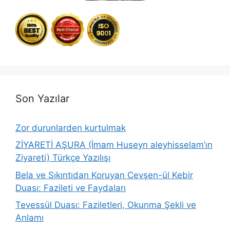
Son Yazılar
Zor durunlarden kurtulmak
ZİYARETİ AŞURA (İmam Huseyn aleyhisselam’ın
Ziyareti) Türkçe Yazılışı
Bela ve Sıkıntıdan Koruyan Cevşen-ül Kebir
Duası: Fazileti ve Faydaları
Tevessül Duası: Faziletleri, Okunma Şekli ve
Anlamı