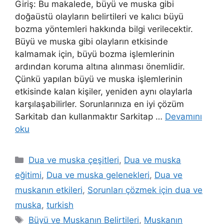
Giriş: Bu makalede, büyü ve muska gibi
doğaüstü olayların belirtileri ve kalıcı büyü
bozma yöntemleri hakkında bilgi verilecektir.
Büyü ve muska gibi olayların etkisinde
kalmamak için, büyü bozma işlemlerinin
ardından koruma altına alınması önemlidir.
Çünkü yapılan büyü ve muska işlemlerinin
etkisinde kalan kişiler, yeniden aynı olaylarla
karşılaşabilirler. Sorunlarınıza en iyi çözüm
Sarkitab dan kullanmaktır Sarkitap …
Devamını
oku
Dua ve muska çeşitleri
,
Dua ve muska
eğitimi
,
Dua ve muska gelenekleri
,
Dua ve
muskanın etkileri
,
Sorunları çözmek için dua ve
muska
,
turkish
Büyü ve Muskanın Belirtileri
,
Muskanın