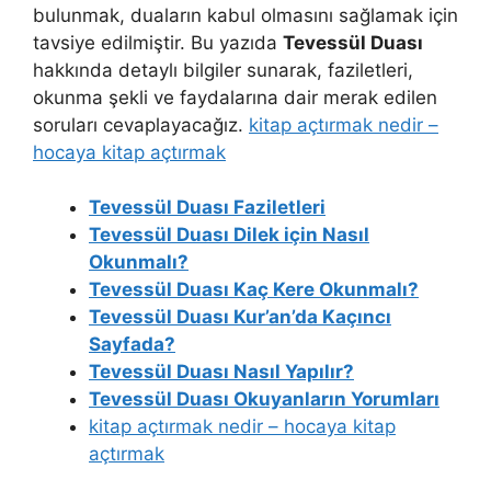
bulunmak, duaların kabul olmasını sağlamak için
tavsiye edilmiştir. Bu yazıda
Tevessül Duası
hakkında detaylı bilgiler sunarak, faziletleri,
okunma şekli ve faydalarına dair merak edilen
soruları cevaplayacağız.
kitap açtırmak nedir –
hocaya kitap açtırmak
Tevessül Duası Faziletleri
Tevessül Duası Dilek için Nasıl
Okunmalı?
Tevessül Duası Kaç Kere Okunmalı?
Tevessül Duası Kur’an’da Kaçıncı
Sayfada?
Tevessül Duası Nasıl Yapılır?
Tevessül Duası Okuyanların Yorumları
kitap açtırmak nedir – hocaya kitap
açtırmak