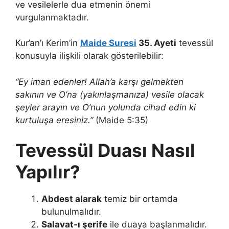
ve vesilelerle dua etmenin önemi
vurgulanmaktadır.
Kur’an’ı Kerim’in
Maide Suresi
35. Ayeti
tevessül
konusuyla ilişkili olarak gösterilebilir:
“Ey iman edenler! Allah’a karşı gelmekten
sakının ve O’na (yakınlaşmanıza) vesile olacak
şeyler arayın ve O’nun yolunda cihad edin ki
kurtuluşa eresiniz.”
(Maide 5:35)
Tevessül Duası Nasıl
Yapılır?
Abdest alarak
temiz bir ortamda
bulunulmalıdır.
Salavat-ı şerife
ile duaya başlanmalıdır.