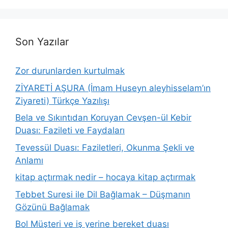
Son Yazılar
Zor durunlarden kurtulmak
ZİYARETİ AŞURA (İmam Huseyn aleyhisselam’ın
Ziyareti) Türkçe Yazılışı
Bela ve Sıkıntıdan Koruyan Cevşen-ül Kebir
Duası: Fazileti ve Faydaları
Tevessül Duası: Faziletleri, Okunma Şekli ve
Anlamı
kitap açtırmak nedir – hocaya kitap açtırmak
Tebbet Suresi ile Dil Bağlamak – Düşmanın
Gözünü Bağlamak
Bol Müşteri ve iş yerine bereket duası