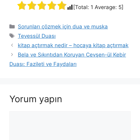
[Total:
1
Average:
5
]
Sorunları çözmek için dua ve muska
Tevessül Duası
kitap açtırmak nedir – hocaya kitap açtırmak
Bela ve Sıkıntıdan Koruyan Cevşen-ül Kebir
Duası: Fazileti ve Faydaları
Yorum yapın