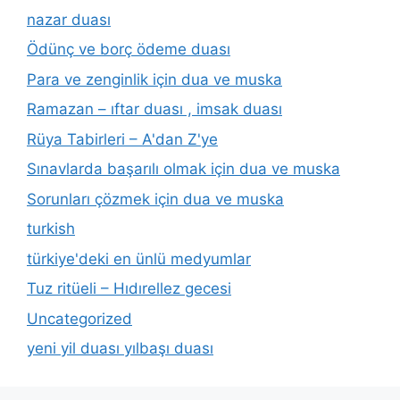
nazar duası
Ödünç ve borç ödeme duası
Para ve zenginlik için dua ve muska
Ramazan – ıftar duası , imsak duası
Rüya Tabirleri – A'dan Z'ye
Sınavlarda başarılı olmak için dua ve muska
Sorunları çözmek için dua ve muska
turkish
türkiye'deki en ünlü medyumlar
Tuz ritüeli – Hıdırellez gecesi
Uncategorized
yeni yil duası yılbaşı duası