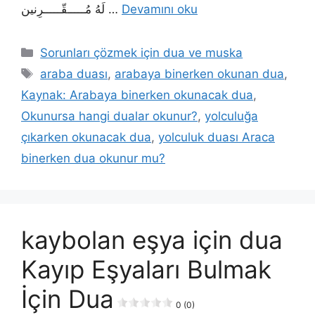
لَهُ مُـــــقّـــــرِنین …
Devamını oku
Sorunları çözmek için dua ve muska
araba duası
,
arabaya binerken okunan dua
,
Kaynak: Arabaya binerken okunacak dua
,
Okunursa hangi dualar okunur?
,
yolculuğa
çıkarken okunacak dua
,
yolculuk duası Araca
binerken dua okunur mu?
kaybolan eşya için dua
Kayıp Eşyaları Bulmak
İçin Dua
0 (0)