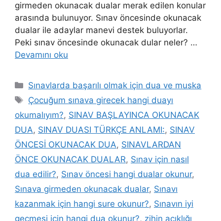
girmeden okunacak dualar merak edilen konular
arasında bulunuyor. Sınav öncesinde okunacak
dualar ile adaylar manevi destek buluyorlar.
Peki sınav öncesinde okunacak dular neler? …
Devamını oku
Sınavlarda başarılı olmak için dua ve muska
Çocuğum sınava girecek hangi duayı
okumalıyım?
,
SINAV BAŞLAYINCA OKUNACAK
DUA
,
SINAV DUASI TÜRKÇE ANLAMI:
,
SINAV
ÖNCESİ OKUNACAK DUA
,
SINAVLARDAN
ÖNCE OKUNACAK DUALAR
,
Sınav için nasıl
dua edilir?
,
Sınav öncesi hangi dualar okunur
,
Sınava girmeden okunacak dualar
,
Sınavı
kazanmak için hangi sure okunur?
,
Sınavın iyi
geçmesi için hangi dua okunur?
,
zihin açıklığı