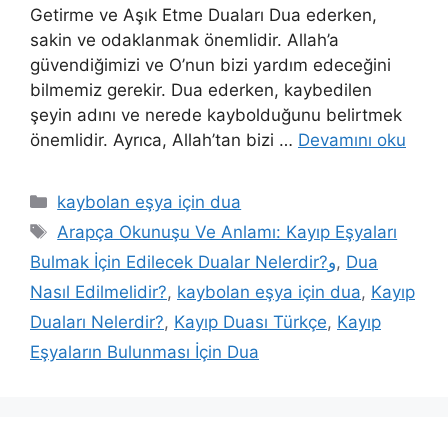
Getirme ve Aşık Etme Duaları Dua ederken,
sakin ve odaklanmak önemlidir. Allah’a
güvendiğimizi ve O’nun bizi yardım edeceğini
bilmemiz gerekir. Dua ederken, kaybedilen
şeyin adını ve nerede kaybolduğunu belirtmek
önemlidir. Ayrıca, Allah’tan bizi …
Devamını oku
kaybolan eşya için dua
Arapça Okunuşu Ve Anlamı: Kayıp Eşyaları
Bulmak İçin Edilecek Dualar Nelerdir?و
,
Dua
Nasıl Edilmelidir?
,
kaybolan eşya için dua
,
Kayıp
Duaları Nelerdir?
,
Kayıp Duası Türkçe
,
Kayıp
Eşyaların Bulunması İçin Dua