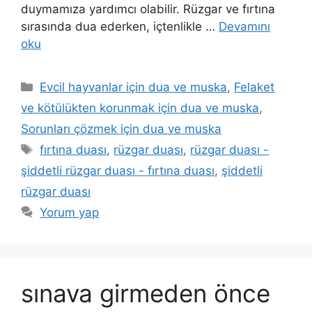
duymamıza yardımcı olabilir. Rüzgar ve fırtına
sırasında dua ederken, içtenlikle …
Devamını
oku
Evcil hayvanlar için dua ve muska
,
Felaket
ve kötülükten korunmak için dua ve muska
,
Sorunları çözmek için dua ve muska
fırtına duası
,
rüzgar duası
,
rüzgar duası -
şiddetli rüzgar duası - fırtına duası
,
şiddetli
rüzgar duası
Yorum yap
sınava girmeden önce