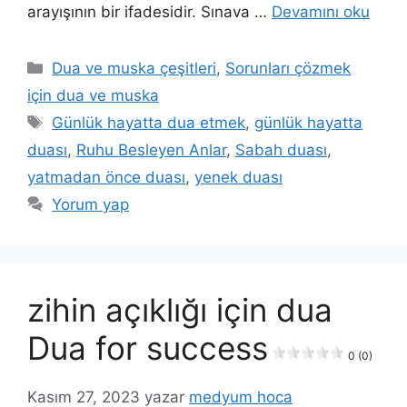
arayışının bir ifadesidir. Sınava …
Devamını oku
Dua ve muska çeşitleri
,
Sorunları çözmek
için dua ve muska
Günlük hayatta dua etmek
,
günlük hayatta
duası
,
Ruhu Besleyen Anlar
,
Sabah duası
,
yatmadan önce duası
,
yenek duası
Yorum yap
zihin açıklığı için dua
Dua for success
0 (0)
Kasım 27, 2023
yazar
medyum hoca