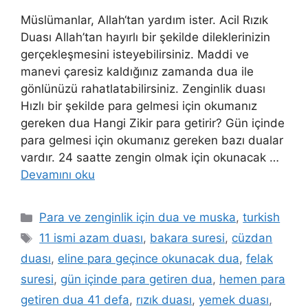
Müslümanlar, Allah‘tan yardım ister. Acil Rızık
Duası Allah’tan hayırlı bir şekilde dileklerinizin
gerçekleşmesini isteyebilirsiniz. Maddi ve
manevi çaresiz kaldığınız zamanda dua ile
gönlünüzü rahatlatabilirsiniz. Zenginlik duası
Hızlı bir şekilde para gelmesi için okumanız
gereken dua Hangi Zikir para getirir? Gün içinde
para gelmesi için okumanız gereken bazı dualar
vardır. 24 saatte zengin olmak için okunacak …
Devamını oku
Para ve zenginlik için dua ve muska
,
turkish
11 ismi azam duası
,
bakara suresi
,
cüzdan
duası
,
eline para geçince okunacak dua
,
felak
suresi
,
gün içinde para getiren dua
,
hemen para
getiren dua 41 defa
,
rızık duası
,
yemek duası
,