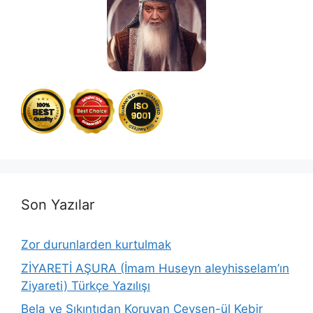
Son Yazılar
Zor durunlarden kurtulmak
ZİYARETİ AŞURA (İmam Huseyn aleyhisselam’ın
Ziyareti) Türkçe Yazılışı
Bela ve Sıkıntıdan Koruyan Cevşen-ül Kebir