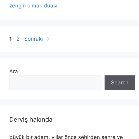
zengin olmak duası
1
2
Sonraki
→
Ara
Search
Derviş hakında
büyük bir adam, yıllar önce şehirden şehre ve