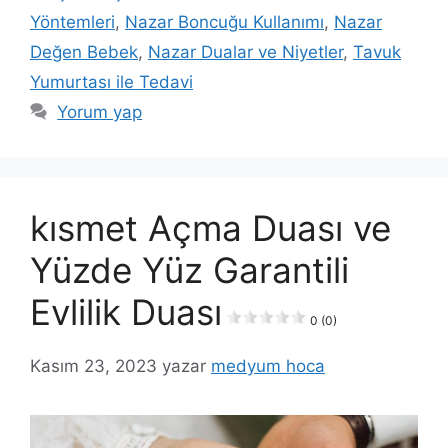
Yöntemleri
,
Nazar Boncuğu Kullanımı
,
Nazar
Değen Bebek
,
Nazar Dualar ve Niyetler
,
Tavuk
Yumurtası ile Tedavi
Yorum yap
kısmet Açma Duası ve
Yüzde Yüz Garantili
Evlilik Duası
0 (0)
Kasım 23, 2023
yazar
medyum hoca