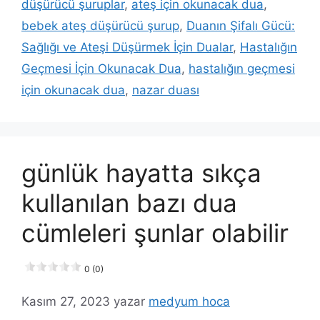
düşürücü şuruplar
,
ateş için okunacak dua
,
bebek ateş düşürücü şurup
,
Duanın Şifalı Gücü:
Sağlığı ve Ateşi Düşürmek İçin Dualar
,
Hastalığın
Geçmesi İçin Okunacak Dua
,
hastalığın geçmesi
için okunacak dua
,
nazar duası
günlük hayatta sıkça
kullanılan bazı dua
cümleleri şunlar olabilir
0 (0)
Kasım 27, 2023
yazar
medyum hoca