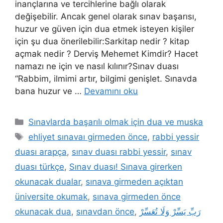
inançlarına ve tercihlerine bağlı olarak
değişebilir. Ancak genel olarak sınav başarısı,
huzur ve güven için dua etmek isteyen kişiler
için şu dua önerilebilir:Sarkitap nedir ? kitap
açmak nedir ? Derviş Mehemet Kimdir? Hacet
namazı ne için ve nasıl kılınır?Sınav duası
“Rabbim, ilmimi artır, bilgimi genişlet. Sınavda
bana huzur ve …
Devamını oku
Sınavlarda başarılı olmak için dua ve muska
ehliyet sınavaı girmeden önce
,
rabbi yessir
duası arapça
,
sınav duası rabbi yessir
,
sınav
duası türkçe
,
Sınav duası! Sınava girerken
okunacak dualar
,
sınava girmeden açıktan
üniversite okumak
,
sınava girmeden önce
okunacak dua
,
sınavdan önce
,
رَبِّ يَسِّرْ وَلَا تُعَسِّرْ