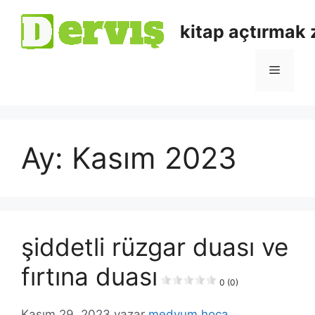
kitap açtırmak
Ay:
Kasım 2023
şiddetli rüzgar duası ve
fırtına duası
0 (0)
Kasım 29, 2023
yazar
medyum hoca