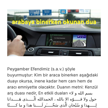
Peygamber Efendimiz (s.a.v.) şöyle
buyurmuştur: Kim bir araca binerken aşağıdaki
duayı okursa, inene kadar hem canı hem de
aracı emniyette olacaktır. Duanın metni: Kenzül
arş duası nedir, En etkili duaları «بسم الله و لا
حول ولا قـــــوّه الا بالله ، الحمدالله الّـــــذی هَـــــدانا
لِـــــهذا وَ سُبْحان الَّذی سَخّـــــَر لَـــــنا هذا و ما کـــــنّا