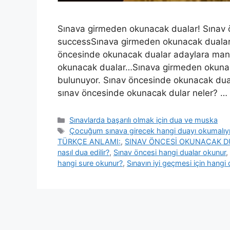
Sınava girmeden okunacak dualar! Sınav 
successSınava girmeden okunacak dualar b
öncesinde okunacak dualar adaylara mane
okunacak dualar…Sınava girmeden okunac
bulunuyor. Sınav öncesinde okunacak dual
sınav öncesinde okunacak dular neler? …
Sınavlarda başarılı olmak için dua ve muska
Çocuğum sınava girecek hangi duayı okumalıy
TÜRKÇE ANLAMI:
,
SINAV ÖNCESİ OKUNACAK 
nasıl dua edilir?
,
Sınav öncesi hangi dualar okunur
,
hangi sure okunur?
,
Sınavın iyi geçmesi için hangi