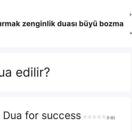
tırmak zenginlik duası büyü bozma
ه
ua edilir?
ua Dua for success
0 (0)