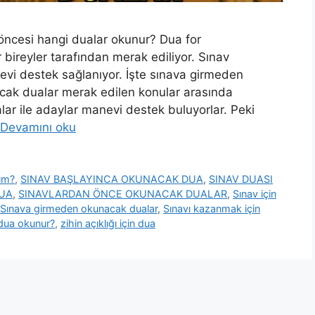
öncesi hangi dualar okunur? Dua for
ireyler tarafından merak ediliyor. Sınav
vi destek sağlanıyor. İşte sınava girmeden
ak dualar merak edilen konular arasında
ar ile adaylar manevi destek buluyorlar. Peki
Devamını oku
ım?
,
SINAV BAŞLAYINCA OKUNACAK DUA
,
SINAV DUASI
DUA
,
SINAVLARDAN ÖNCE OKUNACAK DUALAR
,
Sınav için
Sınava girmeden okunacak dualar
,
Sınavı kazanmak için
 dua okunur?
,
zihin açıklığı için dua