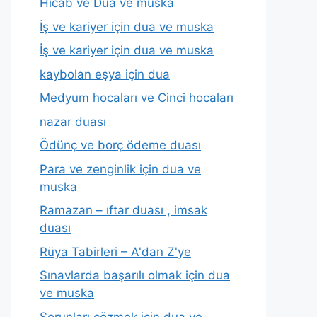
Hicab ve Dua ve muska
İş ve kariyer için dua ve muska
İş ve kariyer için dua ve muska
kaybolan eşya için dua
Medyum hocaları ve Cinci hocaları
nazar duası
Ödünç ve borç ödeme duası
Para ve zenginlik için dua ve
muska
Ramazan – ıftar duası , imsak
duası
Rüya Tabirleri – A'dan Z'ye
Sınavlarda başarılı olmak için dua
ve muska
Sorunları çözmek için dua ve