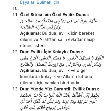
Eşyaları Bulmak İçin
Özel Sitesi İçin Özel Evlilik Duası:
اللّهُمَّ بَارِكْ لِي فِي زَوَاجِي وَاجْعَلْهُ مِنْ صَالِحِينَ
وَارْزُقْنِي الذُّرِّيَّةَ الصَّالِحَةَ.
Açıklama:
Bu dua, evlilik için bereket
dilenir ve Allah’tan salih evlatlar nasip
etmesi istenir.
Dua: Evlilik İçin Kolaylık Duası:
اللّهُمَّ يَا مُسَهِّلُ الْأُمُورِ، يَا مُيَسِّرُ الْعُسْرِ، افْرُجْ هَمِّي
وَيَسِّرْ أَمْرِي وَاخْتَرْ لِي مِنْ زَوْجِكَ الْفَضْلَ وَالصَّلاحَ.
Açıklama:
Bu dua, evlilik ve diğer
konularda kolaylık ve Allah’ın lütfunu
dilemek için yapılan bir duadır.
Dua: Yüzde Yüz Garantili Evlilik Duası:
اللّهُمَّ إِنِّي أَسْأَلُكَ بِأَنَّكَ اللّهُ الْوَاحِدُ الْأَحَدُ، الصَّمَدُ
الَّذِي لَمْ يَلِدْ وَلَمْ يُولَدْ وَلَمْ يَكُن لَّهُ كُفُوًّا أَحَدٌ أَنْ
تُوَفِّقَنِي لِزَوَاجِ فُلَانَةِ بِنْتِ فُلَانٍ.