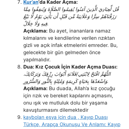
Kur’an
‘da Kader Açma:
قُل لِّعِبَادِيَ الَّذِينَ آمَنُوا يُقِيمُوا الصَّلَاةَ وَيُنفِقُوا مِمَّا
رَزَقْنَاهُمْ سِرًّا وَعَلَانِيَةً مِّن قَبْلِ أَن يَأْتِيَ يَوْمٌ لَّا بَيْعٌ
فِيهِ وَلَا خِلَالٌ.
Açıklama:
Bu ayet, inananlara namaz
kılmalarını ve kendilerine verilen rızıktan
gizli ve açık infak etmelerini emreder. Bu,
gelecekte bir gün gelmeden önce
yapılmalıdır.
Dua: Kız Çocuk İçin Kader Açma Duası:
اللّهُمَّ افْتَحْ لِابْنَتِي/فَلَانَةِ أَبْوَابَ رِزْقِكَ وَبَرَكَاتِكَ،
وَاسْعَدْهَا بِحَيَاةٍ كَرِيمَةٍ وَمُلِئَةٍ بِالنُّورِ وَالسُّرُورِ.
Açıklama:
Bu duada, Allah’a kız çocuğu
için rızık ve bereket kapılarını açmasını,
onu ışık ve mutluluk dolu bir yaşama
kavuşturmasını dilemektedir
kaybolan eşya için dua , Kayıp Duası
Türkçe, Arapça Okunuşu Ve Anlamı: Kayıp