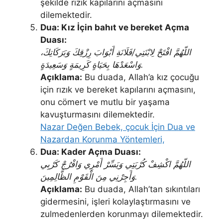
şekilde rızık kapılarını açmasını
dilemektedir.
Dua: Kız İçin bahıt ve bereket Açma
Duası:
اللّهُمَّ افْتَحْ لِابْنَتِي/فَلَانَةِ أَبْوَابَ رِزْقِكَ وَبَرَكَاتِكَ،
وَاسْعَدْهَا بِحَيَاةٍ كَرِيمَةٍ وَسَعِيدَةٍ.
Açıklama:
Bu duada, Allah’a kız çocuğu
için rızık ve bereket kapılarını açmasını,
onu cömert ve mutlu bir yaşama
kavuşturmasını dilemektedir.
Nazar Değen Bebek, çocuk İçin Dua ve
Nazardan Korunma Yöntemleri,
Dua: Kader Açma Duası:
اللّهُمَّ اكْشِفْ كُرْبَتِي وَيَسِّرْ أَمْرِي وَافْرُجْ كَرْبِي
وَأَجِرْنِي مِنَ الْقَوْمِ الظَّالِمِينَ.
Açıklama:
Bu duada, Allah’tan sıkıntıları
gidermesini, işleri kolaylaştırmasını ve
zulmedenlerden korunmayı dilemektedir.