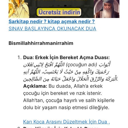
Sarkitap nedir ? kitap açmak nedir ?
SINAV BAŞLAYINCA OKUNACAK DUA
Bismillahhirrahmanirrahim
Dua: Erkek İçin Bereket Açma Duası:
اللّهُمَّ افْتَحْ لِابْنِي/فَلان (çocuğun adı) أَبْوَابَ
رَحْمَتِكَ وَاكْفِهِ مِنْ حَيْثُ لَا يَحْتَسِبُ، اللّهُمَّ آتِهِ
الْبَرَكَةَ وَالرِّزْقَ الْحَلَالَ وَاجْعَلْ حَيَاتَهُ مِنَ الصَّالِحِينَ.
Açıklama:
Bu duada, Allah’a erkek
çocuğu için bereket ve rızık istenir.
Allah’tan, çocuğa hayırlı ve salih kişilerle
dolu bir yaşam nasip etmesi dileğiyle.
Karı Koca Arasını Düzeltmek İçin Dua ,