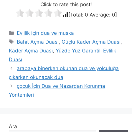
Click to rate this post!
[Total:
0
Average:
0
]
Evlilik için dua ve muska
Bahıt Açma Duası
,
Güçlü Kader Açma Duası
,
Kader Açma Duası
,
Yüzde Yüz Garantili Evlilik
Duası
arabaya binerken okunan dua ve yolculuğa
çıkarken okunacak dua
çocuk İçin Dua ve Nazardan Korunma
Yöntemleri
Ara