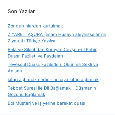
Son Yazılar
Zor durunlarden kurtulmak
ZİYARETİ AŞURA (İmam Huseyn aleyhisselam’ın
Ziyareti) Türkçe Yazılışı
Bela ve Sıkıntıdan Koruyan Cevşen-ül Kebir
Duası: Fazileti ve Faydaları
Tevessül Duası: Faziletleri, Okunma Şekli ve
Anlamı
kitap açtırmak nedir – hocaya kitap açtırmak
Tebbet Suresi ile Dil Bağlamak – Düşmanın
Gözünü Bağlamak
Bol Müşteri ve iş yerine bereket duası