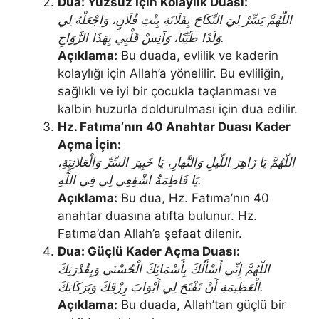
Dua: Yüzsüz İçin Kolaylık Duası:
اللّهُمَّ يَسِّرْ لِيَ النِّكَاحَ بِفَلَانَةِ بِنْتِ فُلَانٍ، وَاجْعَلْهُ لِي
وَلَدًا طَيِّبًا، وَآنِسْ قَلْبِي بِهَذَا الزَّوَاجِ.
Açıklama:
Bu duada, evlilik ve kaderin
kolaylığı için Allah’a yönelilir. Bu evliliğin,
sağlıklı ve iyi bir çocukla taçlanması ve
kalbin huzurla doldurulması için dua edilir.
Hz. Fatıma’nın 40 Anahtar Duası Kader
Açma İçin:
اللّهُمَّ يَا زَاهِرَ اللّيلِ وَالنَّهارِ، يَا خَبِيرَ السِّرِّ وَالْعَلانِيَةِ،
يَا فَاطِمَةُ اشْفِعِي لِي فِي اللَّهِ.
Açıklama:
Bu dua, Hz. Fatıma’nın 40
anahtar duasına atıfta bulunur. Hz.
Fatıma’dan Allah’a şefaat dilenir.
Dua: Güçlü Kader Açma Duası:
اللّهُمَّ إِنِّي أَسْأَلُكَ بِأَسْمَائِكَ الْحُسْنَى وَبِقُدْرَتِكَ
الْعَظِيمَةِ أَنْ تَفْتَحَ لِي أَبْوَابَ رِزْقِكَ وَبَرَكَاتِكَ.
Açıklama:
Bu duada, Allah’tan güçlü bir