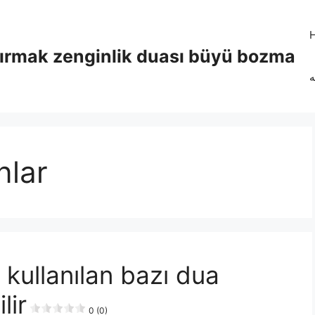
tırmak zenginlik duası büyü bozma
ه
nlar
 kullanılan bazı dua
lir
0 (0)