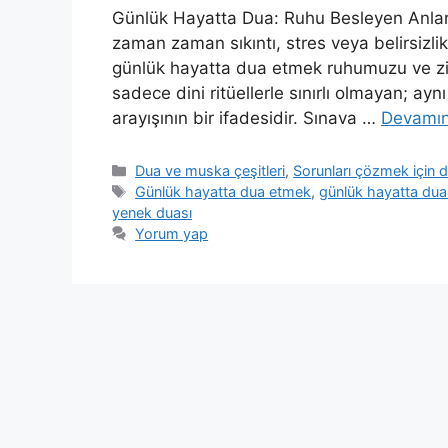
Günlük Hayatta Dua: Ruhu Besleyen Anlar
zaman zaman sıkıntı, stres veya belirsizlik
günlük hayatta dua etmek ruhumuzu ve zihn
sadece dini ritüellerle sınırlı olmayan; ay
arayışının bir ifadesidir. Sınava …
Devamın
Dua ve muska çeşitleri
,
Sorunları çözmek için
Günlük hayatta dua etmek
,
günlük hayatta dua
yenek duası
Yorum yap