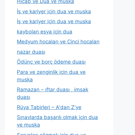
Hicab ve Dua ve muska
İş ve kariyer için dua ve muska
İş ve kariyer için dua ve muska
kaybolan eşya için dua
Medyum hocaları ve Cinci hocaları
nazar duası
Ödünç ve borç ödeme duası
Para ve zenginlik için dua ve
muska
Ramazan – ıftar duası , imsak
duası
Rüya Tabirleri – A'dan Z'ye
Sınavlarda başarılı olmak için dua
ve muska
Sorunları çözmek için dua ve