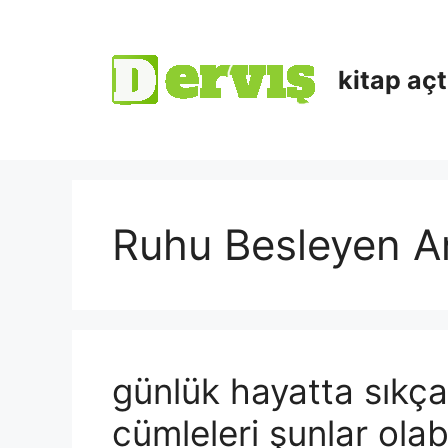
kitap aç
Ruhu Besleyen A
günlük hayatta sıkça
cümleleri şunlar olabi