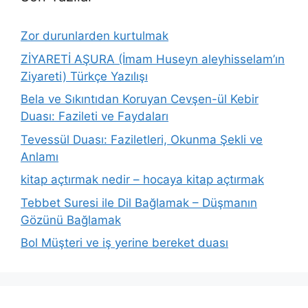
Zor durunlarden kurtulmak
ZİYARETİ AŞURA (İmam Huseyn aleyhisselam’ın
Ziyareti) Türkçe Yazılışı
Bela ve Sıkıntıdan Koruyan Cevşen-ül Kebir
Duası: Fazileti ve Faydaları
Tevessül Duası: Faziletleri, Okunma Şekli ve
Anlamı
kitap açtırmak nedir – hocaya kitap açtırmak
Tebbet Suresi ile Dil Bağlamak – Düşmanın
Gözünü Bağlamak
Bol Müşteri ve iş yerine bereket duası