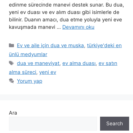
edinme sürecinde manevi destek sunar. Bu dua,
yeni ev duası ve ev alım duası gibi isimlerle de
bilinir. Duanın amacı, dua etme yoluyla yeni eve
kavuşmada manevi …
Devamını oku
Ev ve aile için dua ve muska
,
türkiye'deki en
ünlü medyumlar
dua ve maneviyat
,
ev alma duası
,
ev satın
alma süreci
,
yeni ev
Yorum yap
Ara
Search