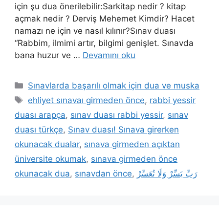
için şu dua önerilebilir:Sarkitap nedir ? kitap
açmak nedir ? Derviş Mehemet Kimdir? Hacet
namazı ne için ve nasıl kılınır?Sınav duası
“Rabbim, ilmimi artır, bilgimi genişlet. Sınavda
bana huzur ve …
Devamını oku
Sınavlarda başarılı olmak için dua ve muska
ehliyet sınavaı girmeden önce
,
rabbi yessir
duası arapça
,
sınav duası rabbi yessir
,
sınav
duası türkçe
,
Sınav duası! Sınava girerken
okunacak dualar
,
sınava girmeden açıktan
üniversite okumak
,
sınava girmeden önce
okunacak dua
,
sınavdan önce
,
رَبِّ يَسِّرْ وَلَا تُعَسِّرْ