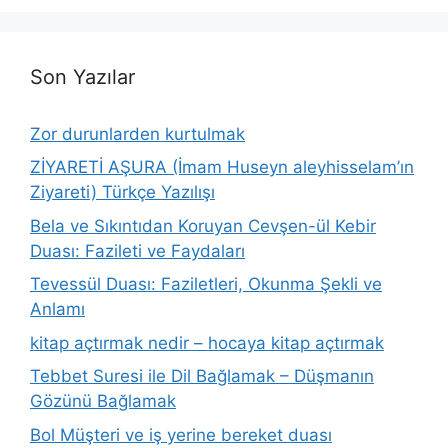
Son Yazılar
Zor durunlarden kurtulmak
ZİYARETİ AŞURA (İmam Huseyn aleyhisselam’ın
Ziyareti) Türkçe Yazılışı
Bela ve Sıkıntıdan Koruyan Cevşen-ül Kebir
Duası: Fazileti ve Faydaları
Tevessül Duası: Faziletleri, Okunma Şekli ve
Anlamı
kitap açtırmak nedir – hocaya kitap açtırmak
Tebbet Suresi ile Dil Bağlamak – Düşmanın
Gözünü Bağlamak
Bol Müşteri ve iş yerine bereket duası