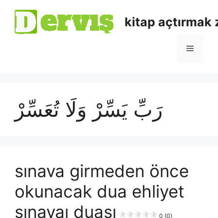
kitap açtırmak
رَبِّ يَسِّرْ وَلَا تُعَسِّرْ
sınava girmeden önce
okunacak dua ehliyet
sınavaı duası
0 (0)