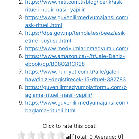
https://www.mitr.com.tr/blog/icerik/ask-
ritueli-nedir-nasil-yapilir
https://www.guvenilirmedyumajansi.com/
ask-ritueli.html
https://dps.gov.mp/templates/beez/asik-
etme-buyusu.html
https://www.medyumlarinmedyumu.com/
https://www.amazon.ca/-/fr/Jale-Deniz-
ebook/dp/B08Q2RCR28
https://www.hurriyet.com.tr/aile/galeri-
hayatinizi-degistirecek-15-rituel-382783
https://guvenilirmedyumplatformu.com/b
aglama-ritueli-nasil-yapilir/
https://www.guvenilirmedyumajansi.com/
baglama-ritueli.html
Click to rate this post!
[Total:
0
Average:
0
]