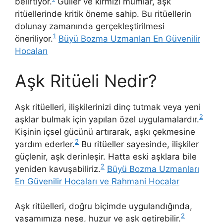
belirtiyor.
Güller ve kırmızı mumlar, aşk
ritüellerinde kritik öneme sahip. Bu ritüellerin
dolunay zamanında gerçekleştirilmesi
1
öneriliyor.
Büyü Bozma Uzmanları En Güvenilir
Hocaları
Aşk Ritüeli Nedir?
Aşk ritüelleri, ilişkilerinizi dinç tutmak veya yeni
2
aşklar bulmak için yapılan özel uygulamalardır.
Kişinin içsel gücünü artırarak, aşkı çekmesine
2
yardım ederler.
Bu ritüeller sayesinde, ilişkiler
güçlenir, aşk derinleşir. Hatta eski aşklara bile
2
yeniden kavuşabiliriz.
Büyü Bozma Uzmanları
En Güvenilir Hocaları ve Rahmani Hocalar
Aşk ritüelleri, doğru biçimde uygulandığında,
2
yaşamımıza neşe, huzur ve aşk getirebilir.