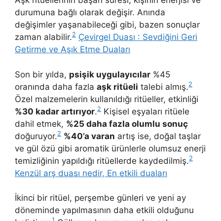
Aşk ritüellerinin başarı süresi, kişinin enerjisi ve
durumuna bağlı olarak değişir. Anında
değişimler yaşanabileceği gibi, bazen sonuçlar
2
zaman alabilir.
Çevirgel Duası : Sevdiğini Geri
Getirme ve Aşık Etme Duaları
Son bir yılda,
psişik uygulayıcılar
%45
2
oranında daha fazla
aşk ritüeli
talebi almış.
Özel malzemelerin kullanıldığı ritüeller, etkinliği
2
%30 kadar artırıyor
.
Kişisel eşyaları ritüele
dahil etmek,
%25 daha fazla olumlu sonuç
2
doğuruyor.
%40’a varan
artış ise, doğal taşlar
ve gül özü gibi aromatik ürünlerle olumsuz enerji
2
temizliğinin yapıldığı ritüellerde kaydedilmiş.
Kenzül arş duası nedir, En etkili duaları
İkinci bir ritüel, perşembe günleri ve yeni ay
döneminde yapılmasının daha etkili olduğunu
1