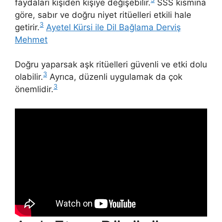
faydaları kişiden kişiye değişebilir.
SSS kısmına
göre, sabır ve doğru niyet ritüelleri etkili hale
3
getirir.
Ayetel Kürsi ile Dil Bağlama Derviş
Mehmet
Doğru yaparsak aşk ritüelleri güvenli ve etki dolu
3
olabilir.
Ayrıca, düzenli uygulamak da çok
3
önemlidir.