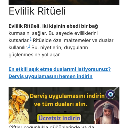
Evlilik Ritüeli
Evlilik Ritüeli
,
iki kişinin ebedi bir bağ
kurmasını sağlar. Bu sayede evliliklerini
1
kutsarlar.
Ritüelde özel malzemeler ve dualar
1
kullanılır.
Bu, niyetlerin, duyguların
güçlenmesine yol açar.
En etkili aşık etme dualarımi istiyorsunuz?
Derviş uygulamasını hemen indirin
Çiftler çoğunlukla düğünlerinde ya da