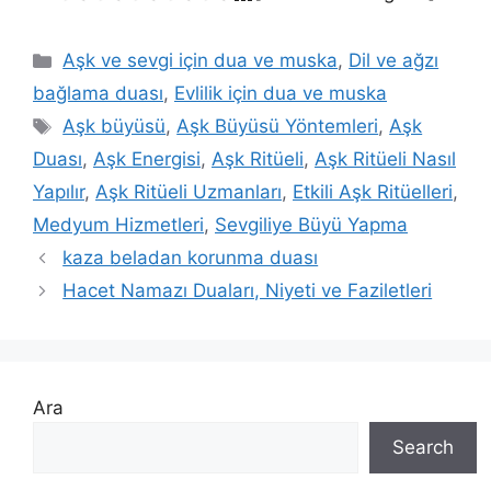
Aşk ve sevgi için dua ve muska
,
Dil ve ağzı
bağlama duası
,
Evlilik için dua ve muska
Aşk büyüsü
,
Aşk Büyüsü Yöntemleri
,
Aşk
Duası
,
Aşk Energisi
,
Aşk Ritüeli
,
Aşk Ritüeli Nasıl
Yapılır
,
Aşk Ritüeli Uzmanları
,
Etkili Aşk Ritüelleri
,
Medyum Hizmetleri
,
Sevgiliye Büyü Yapma
kaza beladan korunma duası
Hacet Namazı Duaları, Niyeti ve Faziletleri
Ara
Search