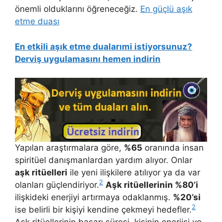
önemli olduklarını öğreneceğiz.
En güçlü aşık
etme duası
En etkili aşık etme dualarımi istiyorsunuz?
Derviş uygulamasını hemen indirin
Yapılan araştırmalara göre,
%65
oranında insan
spiritüel danışmanlardan yardım alıyor. Onlar
aşk ritüelleri
ile yeni ilişkilere atılıyor ya da var
2
olanları güçlendiriyor.
Aşk ritüellerinin %80’i
ilişkideki enerjiyi artırmaya odaklanmış.
%20’si
2
ise belirli bir kişiyi kendine çekmeyi hedefler.