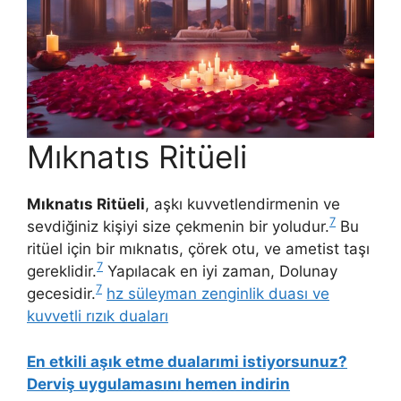
Mıknatıs Ritüeli
Mıknatıs Ritüeli
, aşkı kuvvetlendirmenin ve
7
sevdiğiniz kişiyi size çekmenin bir yoludur.
Bu
ritüel için bir mıknatıs, çörek otu, ve ametist taşı
7
gereklidir.
Yapılacak en iyi zaman, Dolunay
7
gecesidir.
hz süleyman zenginlik duası ve
kuvvetli rızık duaları
En etkili aşık etme dualarımi istiyorsunuz?
Derviş uygulamasını hemen indirin