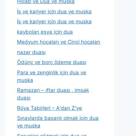
Hicab ve Dua ve muska
İş ve kariyer için dua ve muska
İş ve kariyer için dua ve muska
kaybolan eşya için dua
Medyum hocaları ve Cinci hocaları
nazar duası
Ödünç ve borç ödeme duası
Para ve zenginlik için dua ve
muska
Ramazan – ıftar duası , imsak
duası
Rüya Tabirleri – A'dan Z'ye
Sınavlarda başarılı olmak için dua
ve muska
Sorunları çözmek için dua ve