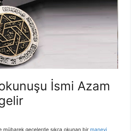
 okunuşu İsmi Azam
gelir
ve mübarek gecelerde sıkça okunan bir
manevi