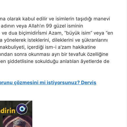
 olarak kabul edilir ve isimlerin taşıdığı manevi
 adının veya Allah’ın 99 güzel isminin
ı ve dua biçimidirİsmi Azam, “büyük isim” veya “en
 yönelerek isteklerini, dileklerini ve şükranlarını
akbuliyeti, içerdiği ism-i a’zam hakikatine
ından sonra okunması ayrı bir tevafuk özelliğine
n en şiddetlisine sokulduğu anlatılan âyetlerde de
runu çözmesini mi istiyorsunuz? Derviş