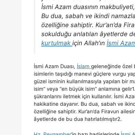
İsmi Azam duasının makbuliyeti, 
Bu dua, sabah ve ikindi namazla
özelliğine sahiptir. Kur’an’da Fir
sokulduğu anlatılan âyetlerde de
kurtulmak
için Allah’ın
İsmi Aza
İsmi Azam Duası,
İslam
geleneğinde özel 
isimlerin taşıdığı manevi güçlere vurgu yap
güzel isminin kullanılmasıyla yapılan bir 
isim” veya “en büyük isim” anlamına gelir1. 
şükranlarını iletmek için kullanılır. İsmi A
hakikatine dayanır. Bu dua, sabah ve ikin
özelliğine sahiptir. Kur’an’da Firavun aile
âyetlerde de bu dua hatırlatılmıştır2.
Hz. Peygamber
’in bazı hadislerinde
İsmi 