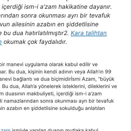
içerdiği ism-i a’zam hakikatine dayanır.
rından sonra okunması ayrı bir tevafuk
avun ailesinin azabın en şiddetlisine
 bu dua hatırlatılmıştır2.
Kara talihtan
m
okumak çok faydalıdır.
bir manevi uygulama olarak kabul edilir ve
ar. Bu dua, kişinin kendi adının veya Allah’ın 99
manevi bağlantı ve dua biçimidirİsmi Azam, “büyük
Bu dua, Allah’a yönelerek isteklerini, dileklerini ve
zam duasının makbuliyeti, içerdiği ism-i a’zam
di namazlarından sonra okunması ayrı bir tevafuk
sinin azabın en şiddetlisine sokulduğu anlatılan
Azam
ismiyle yapılan duanın mutlaka kabul