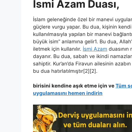
İsmi Azam Duası,
İslam geleneğinde özel bir manevi uygulama
güçlere vurgu yapar. Bu dua, kişinin kendi
kullanılmasıyla yapılan bir manevi bağlant
büyük isim” anlamına gelir1. Bu dua, Allah’a
iletmek için kullanılır.
İsmi Azam
duasının m
dayanır. Bu dua, sabah ve ikindi namazlar
sahiptir. Kur’an’da Firavun ailesinin azabı
bu dua hatırlatılmıştır[2][2].
birisini kendine aşık etme için ve
Tüm so
uygulamasını hemen indirin