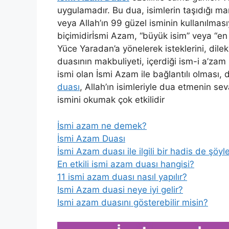
uygulamadır. Bu dua, isimlerin taşıdığı ma
veya Allah’ın 99 güzel isminin kullanılmas
biçimidirİsmi Azam, “büyük isim” veya “e
Yüce Yaradan’a yönelerek isteklerini, dilekle
duasının makbuliyeti, içerdiği ism-i a’zam 
ismi olan İsmi Azam ile bağlantılı olması, d
duası
, Allah’ın isimleriyle dua etmenin sev
ismini okumak çok etkilidir
İsmi azam ne demek?
İsmi Azam Duası
İsmi Azam duası ile ilgili bir hadis de şöyl
En etkili ismi azam duası hangisi?
11 ismi azam duası nasıl yapılır?
Ismi Azam duasi neye iyi gelir?
Ismi azam duasını gösterebilir misin?