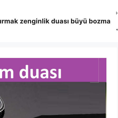
tırmak zenginlik duası büyü bozma
ه