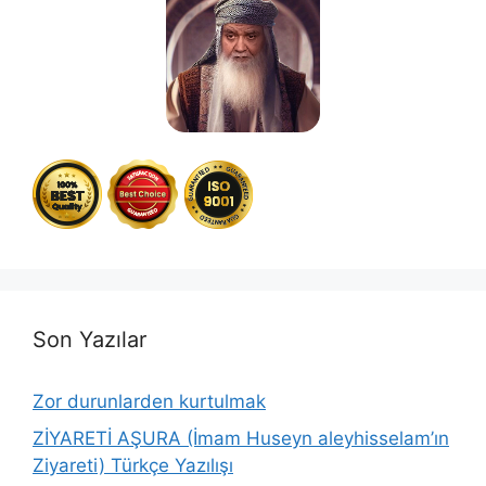
Son Yazılar
Zor durunlarden kurtulmak
ZİYARETİ AŞURA (İmam Huseyn aleyhisselam’ın
Ziyareti) Türkçe Yazılışı