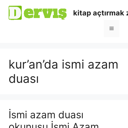
kitap açtırmak
kur’an’da ismi azam
duası
İsmi azam duası
okunuşu İsmi Azam