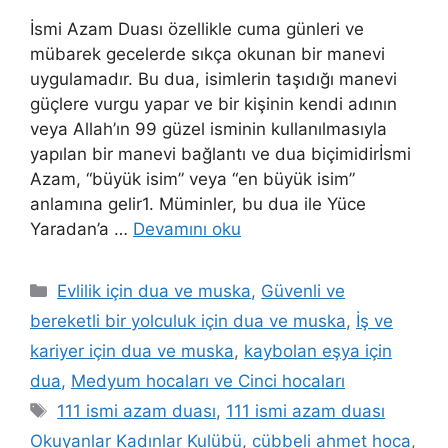
İsmi Azam Duası özellikle cuma günleri ve
mübarek gecelerde sıkça okunan bir manevi
uygulamadır. Bu dua, isimlerin taşıdığı manevi
güçlere vurgu yapar ve bir kişinin kendi adının
veya Allah’ın 99 güzel isminin kullanılmasıyla
yapılan bir manevi bağlantı ve dua biçimidirİsmi
Azam, “büyük isim” veya “en büyük isim”
anlamına gelir1. Müminler, bu dua ile Yüce
Yaradan’a …
Devamını oku
Evlilik için dua ve muska
,
Güvenli ve
bereketli bir yolculuk için dua ve muska
,
İş ve
kariyer için dua ve muska
,
kaybolan eşya için
dua
,
Medyum hocaları ve Cinci hocaları
111 ismi azam duası
,
111 ismi azam duası
Okuyanlar Kadınlar Kulübü
,
cübbeli ahmet hoca
,