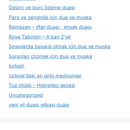
Ödünç ve borç ödeme duası
Para ve zenginlik için dua ve muska
Ramazan – ıftar duası , imsak duası
Rüya Tabirleri – A'dan Z'ye
Sınavlarda başarılı olmak için dua ve muska
Sorunları çözmek için dua ve muska
turkish
türkiye'deki en ünlü medyumlar
Tuz ritüeli – Hıdırellez gecesi
Uncategorized
yeni yil duası yılbaşı duası