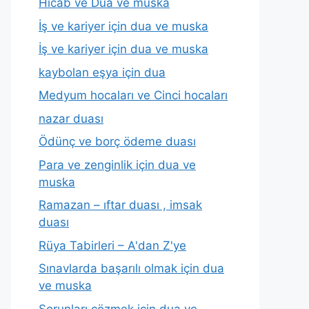
Hicab ve Dua ve muska
İş ve kariyer için dua ve muska
İş ve kariyer için dua ve muska
kaybolan eşya için dua
Medyum hocaları ve Cinci hocaları
nazar duası
Ödünç ve borç ödeme duası
Para ve zenginlik için dua ve
muska
Ramazan – ıftar duası , imsak
duası
Rüya Tabirleri – A'dan Z'ye
Sınavlarda başarılı olmak için dua
ve muska
Sorunları çözmek için dua ve