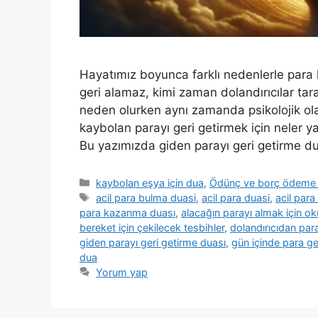
Hayatımız boyunca farklı nedenlerle para 
geri alamaz, kimi zaman dolandırıcılar tara
neden olurken aynı zamanda psikolojik olar
kaybolan parayı geri getirmek için neler ya
Bu yazımızda giden parayı geri getirme du
kaybolan eşya için dua
,
Ödünç ve borç ödeme 
acil para bulma duasi
,
acil para duasi
,
acil para
para kazanma duası
,
alacağın parayı almak için o
bereket için çekilecek tesbihler
,
dolandırıcıdan par
giden parayı geri getirme duası
,
gün içinde para ge
dua
Yorum yap