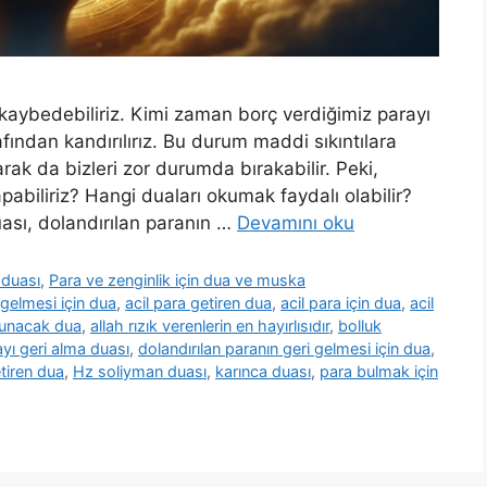
kaybedebiliriz. Kimi zaman borç verdiğimiz parayı
fından kandırılırız. Bu durum maddi sıkıntılara
ak da bizleri zor durumda bırakabilir. Peki,
pabiliriz? Hangi duaları okumak faydalı olabilir?
ası, dolandırılan paranın …
Devamını oku
duası
,
Para ve zenginlik için dua ve muska
 gelmesi için dua
,
acil para getiren dua
,
acil para için dua
,
acil
kunacak dua
,
allah rızık verenlerin en hayırlısıdır
,
bolluk
ayı geri alma duası
,
dolandırılan paranın geri gelmesi için dua
,
tiren dua
,
Hz soliyman duası
,
karınca duası
,
para bulmak için